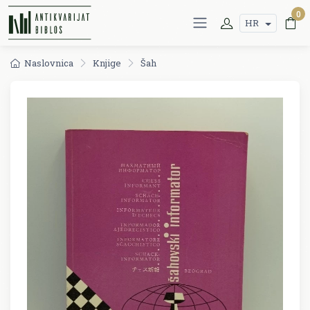
0
HR
Naslovnica
Knjige
Šah