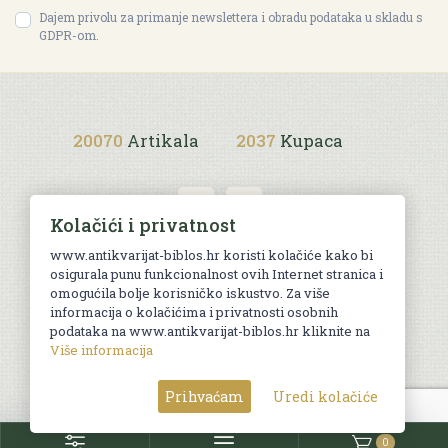
Dajem privolu za primanje newslettera i obradu podataka u skladu s
GDPR-om.
20070
Artikala
2037
Kupaca
Kolačići i privatnost
www.antikvarijat-biblos.hr koristi kolačiće kako bi
osigurala punu funkcionalnost ovih Internet stranica i
Uvjeti kupnje
omogućila bolje korisničko iskustvo. Za više
informacija o kolačićima i privatnosti osobnih
podataka na www.antikvarijat-biblos.hr kliknite na
Više informacija
© Sva prava pridržana. Web by
AG media
Prihvaćam
Uredi kolačiće
0