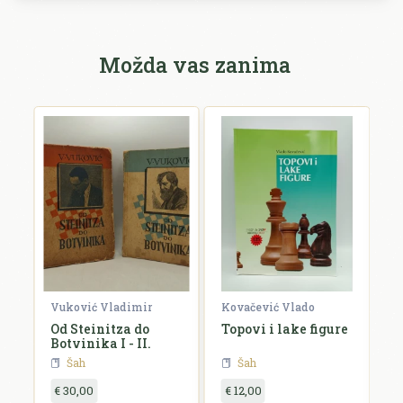
Možda vas zanima
ar
Vuković Vladimir
Kovačević Vlado
V
Od Steinitza do
Topovi i lake figure
R
Botvinika I - II.
i
Šah
Šah
€ 30,00
€ 12,00
€