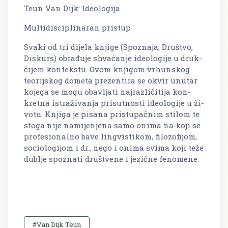
Teun Van Dijk: Ideologija
Multidisciplinaran pristup
Svaki od tri di­je­la knji­ge (Spo­zna­ja, Dru­štvo,
Di­skurs) ob­ra­đu­je shva­ća­nje ideo­lo­gi­je u druk­
či­jem kon­tek­stu. Ovom knji­gom vr­hun­skog
teo­rij­skog do­me­ta pre­zen­ti­ra se okvir unu­tar
ko­je­ga se mogu obav­lja­ti naj­raz­li­či­ti­ja kon­
kret­na is­tra­ži­va­nja pri­sut­no­sti ideo­lo­gi­je u ži­
vo­tu. Knji­ga je pi­sa­na pri­stu­pač­nim sti­lom te
stoga nije na­mi­je­nje­na samo onima na koji se
pro­fe­sio­nal­no bave lin­g­vi­sti­kom, fi­lo­zo­fi­jom,
so­cio­lo­gi­jom i dr., nego i onima svima koji teže
dub­lje spo­zna­ti dru­št­ve­ne i je­zič­ne fe­no­me­ne.
#Van Dijk Teun