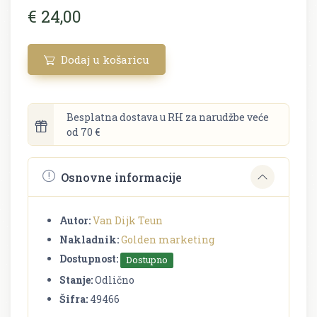
€ 24,00
Dodaj u košaricu
Besplatna dostava u RH za narudžbe veće
od 70 €
Osnovne informacije
Autor:
Van Dijk Teun
Nakladnik:
Golden marketing
Dostupnost:
Dostupno
Stanje:
Odlično
Šifra:
49466