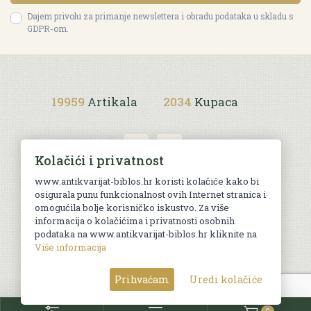
Dajem privolu za primanje newslettera i obradu podataka u skladu s
GDPR-om.
19959
Artikala
2034
Kupaca
Kolačići i privatnost
www.antikvarijat-biblos.hr koristi kolačiće kako bi
osigurala punu funkcionalnost ovih Internet stranica i
Uvjeti kupnje
omogućila bolje korisničko iskustvo. Za više
informacija o kolačićima i privatnosti osobnih
podataka na www.antikvarijat-biblos.hr kliknite na
Više informacija
© Sva prava pridržana. Web by
AG media
Prihvaćam
Uredi kolačiće