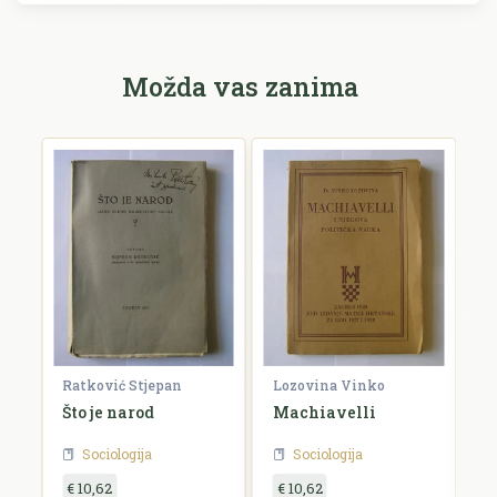
Možda vas zanima
Ratković Stjepan
Lozovina Vinko
R
Što je narod
Machiavelli
O
g
Sociologija
Sociologija
€ 10,62
€ 10,62
€