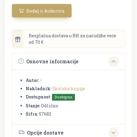
Dodaj u košaricu
Besplatna dostava u RH za narudžbe veće
od 70 €
Osnovne informacije
Autor:
/
Nakladnik:
Školska knjiga
Dostupnost:
Dostupno
Stanje:
Odlično
Šifra:
57682
Opcije dostave