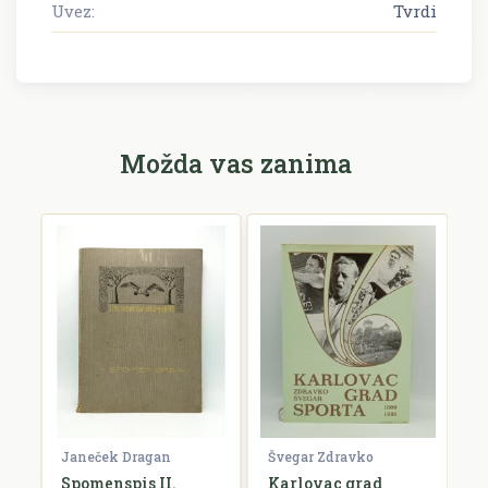
Uvez:
Tvrdi
Možda vas zanima
Janeček Dragan
Švegar Zdravko
S
Spomenspis II.
Karlovac grad
Z