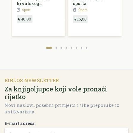
hrvatskog
sporta
n
svesokolskog sleta
Šport
Šport
12.-16. kolovoza
1911. u Zagrebu
€ 40,00
€ 16,00
€
BIBLOS NEWSLETTER
Za knjigoljupce koji vole pronaći
rijetko
Novi naslovi, posebni primjerci i tihe preporuke iz
antikvarijata.
E-mail adresa