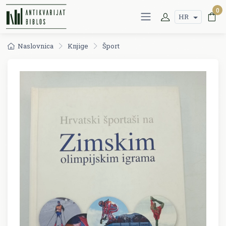
0
HR
Naslovnica
Knjige
Šport