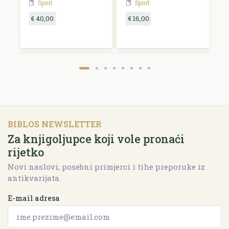
Šport
Šport
12.-16. kolovoza
1911. u Zagrebu
€ 40,00
€ 16,00
€
BIBLOS NEWSLETTER
Za knjigoljupce koji vole pronaći
rijetko
Novi naslovi, posebni primjerci i tihe preporuke iz
antikvarijata.
E-mail adresa