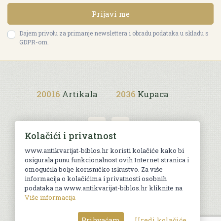
Prijavi me
Dajem privolu za primanje newslettera i obradu podataka u skladu s
GDPR-om.
20016
Artikala
2036
Kupaca
Kolačići i privatnost
www.antikvarijat-biblos.hr koristi kolačiće kako bi
osigurala punu funkcionalnost ovih Internet stranica i
Uvjeti kupnje
omogućila bolje korisničko iskustvo. Za više
informacija o kolačićima i privatnosti osobnih
podataka na www.antikvarijat-biblos.hr kliknite na
Više informacija
© Sva prava pridržana. Web by
AG media
Prihvaćam
Uredi kolačiće