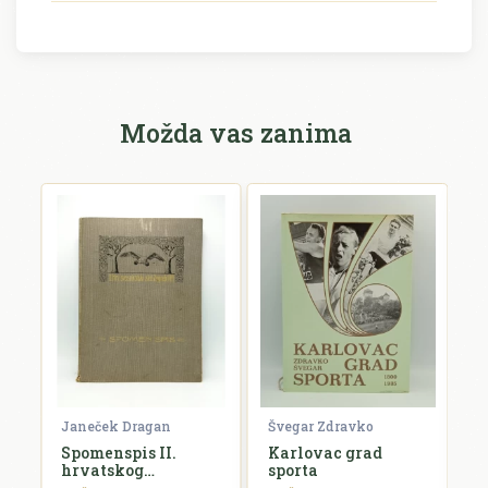
Možda vas zanima
Janeček Dragan
Švegar Zdravko
S
Spomenspis II.
Karlovac grad
Z
hrvatskog
sporta
n
svesokolskog sleta