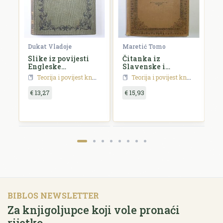
Dukat Vladoje
Maretić Tomo
S
Slike iz povijesti
Čitanka iz
P
Engleske
Slavenske i
k
književnosti
Madžarske
h
Teorija i povijest književnosti
Teorija i povijest književnosti
književnosti
p
€ 13,27
€ 15,93
€
BIBLOS NEWSLETTER
Za knjigoljupce koji vole pronaći
rijetko