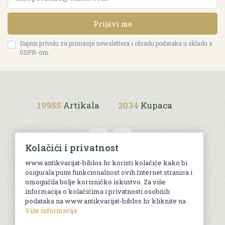
Prijavi me
Dajem privolu za primanje newslettera i obradu podataka u skladu s
GDPR-om.
19955
Artikala
2034
Kupaca
Kolačići i privatnost
www.antikvarijat-biblos.hr koristi kolačiće kako bi
osigurala punu funkcionalnost ovih Internet stranica i
Uvjeti kupnje
omogućila bolje korisničko iskustvo. Za više
informacija o kolačićima i privatnosti osobnih
podataka na www.antikvarijat-biblos.hr kliknite na
Više informacija
© Sva prava pridržana. Web by
AG media