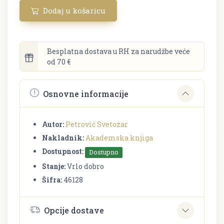
Dodaj u košaricu
Besplatna dostava u RH za narudžbe veće
od 70 €
Osnovne informacije
Autor:
Petrović Svetozar
Nakladnik:
Akademska knjiga
Dostupnost:
Dostupno
Stanje:
Vrlo dobro
Šifra:
46128
Opcije dostave