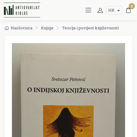
0
HR
Naslovnica
Knjige
Teorija i povijest književnosti