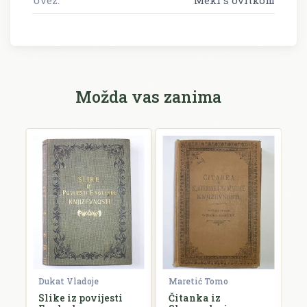
Uvez:
Meki s ovitkom
Možda vas zanima
nd
Dukat Vladoje
Maretić Tomo
S
Slike iz povijesti
Čitanka iz
P