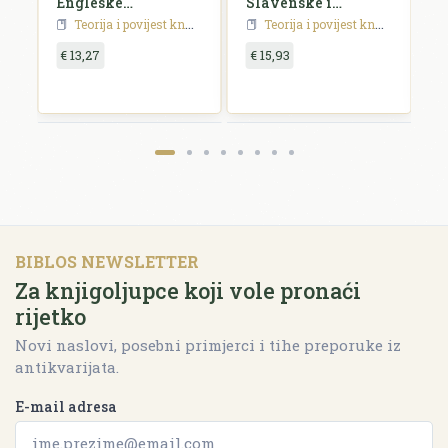
Engleske
Slavenske i
k
književnosti
Madžarske
h
Teorija i povijest književnosti
Teorija i povijest književnosti
književnosti
p
€ 13,27
€ 15,93
€
BIBLOS NEWSLETTER
Za knjigoljupce koji vole pronaći
rijetko
Novi naslovi, posebni primjerci i tihe preporuke iz
antikvarijata.
E-mail adresa