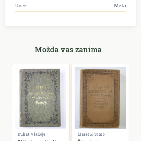
Uvez:
Meki
Možda vas zanima
nd
Dukat Vladoje
Maretić Tomo
S