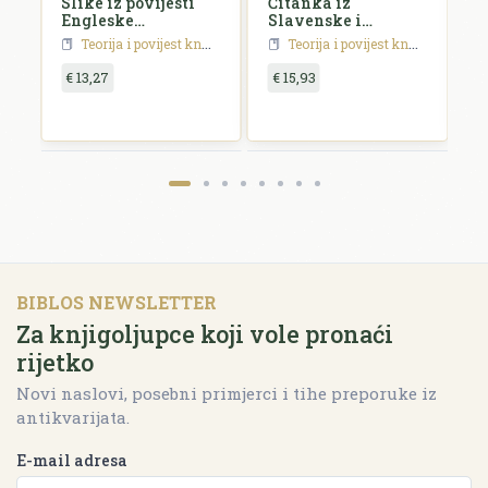
Slike iz povijesti
Čitanka iz
P
Engleske
Slavenske i
k
književnosti
Madžarske
h
Teorija i povijest književnosti
Teorija i povijest književnosti
književnosti
p
€ 13,27
€ 15,93
€
BIBLOS NEWSLETTER
Za knjigoljupce koji vole pronaći
rijetko
Novi naslovi, posebni primjerci i tihe preporuke iz
antikvarijata.
E-mail adresa