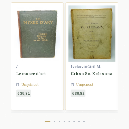
/
Iveković Ćiril M.
/
Le musee d'art
Crkva Sv. Krševana
K
u
Umjetnost
Umjetnost
€ 39,82
€ 39,82
€