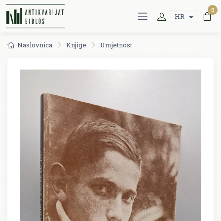
0
HR
Naslovnica
Knjige
Umjetnost