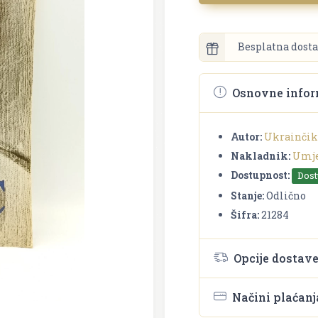
Besplatna dosta
Osnovne infor
Autor:
Ukrainčik
Nakladnik:
Umje
Dostupnost:
Dos
Stanje:
Odlično
Šifra:
21284
Opcije dostav
Načini plaćanj