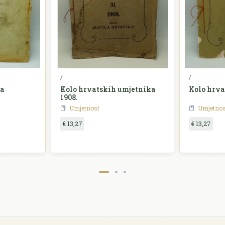
/
/
na
Kolo hrvatskih umjetnika
Kolo hrva
1908.
Umjetnost
Umjetnos
€ 13,27
€ 13,27