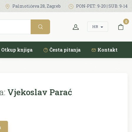
Palmotićeva 28, Zagreb
PON-PET: 9-20 | SUB: 9-14
0
HR
Otkup knjiga
Česta pitanja
Kontakt
a:
Vjekoslav Parać
u