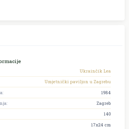
ormacije
Ukrainčik Lea
Umjetnički paviljon u Zagrebu
a:
1984
nja:
Zagreb
140
17x24 cm