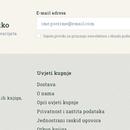
E-mail adresa
tko
varijata.
Dajem privolu za primanje newslettera i obradu pod
Uvjeti kupnje
Dostava
O nama
nih knjiga,
Opći uvjeti kupnje
Privatnost i zaštita podataka
Jednostrani raskid ugovora
Otkup knjiga