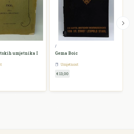
/
M
tskih umjetnika I
Gema Boic
t
Umjetnost
€ 13,00