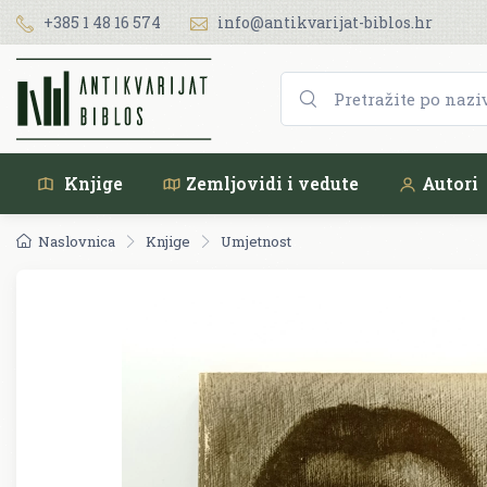
+385 1 48 16 574
info@antikvarijat-biblos.hr
Knjige
Zemljovidi i vedute
Autori
Naslovnica
Knjige
Umjetnost