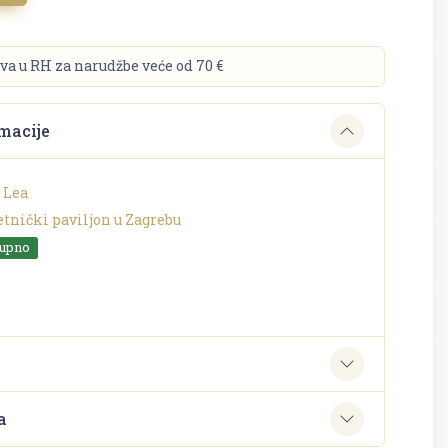
va u RH za narudžbe veće od 70 €
macije
 Lea
tnički paviljon u Zagrebu
tupno
e
a