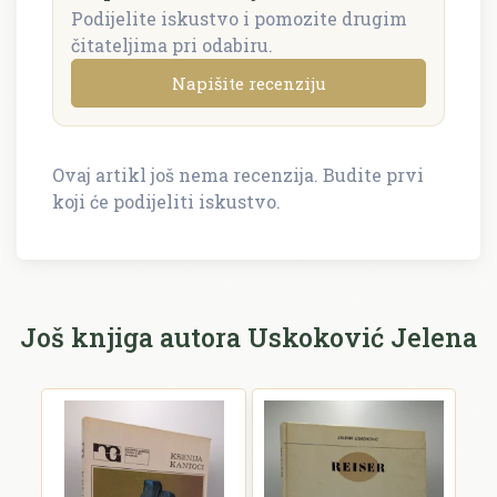
Podijelite iskustvo i pomozite drugim
čitateljima pri odabiru.
Napišite recenziju
Ovaj artikl još nema recenzija. Budite prvi
Napišite recenziju
koji će podijeliti iskustvo.
Recenzija će biti objavljena nakon provjere.
Ime i prezime *
Još knjiga autora Uskoković Jelena
E-mail *
E-mail se ne prikazuje javno.
Ocjena *