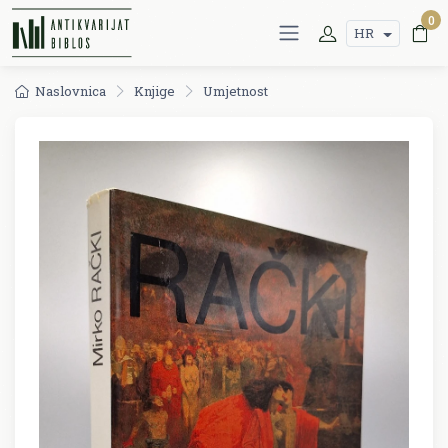
0
HR
Naslovnica
Knjige
Umjetnost