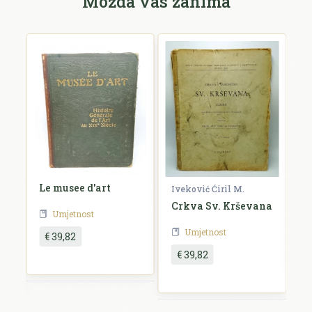
Možda vas zanima
Le musee d'art
K
Iveković Ćiril M.
u
i
Crkva Sv. Krševana
Umjetnost
Umjetnost
€ 39,82
€ 39,82