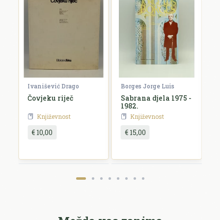
Ivanišević Drago
Borges Jorge Luis
A
Čovjeku riječ
Sabrana djela 1975 -
P
1982.
Književnost
Književnost
€ 10,00
€ 15,00