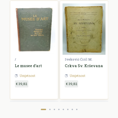
/
Iveković Ćiril M.
/
Le musee d'art
Crkva Sv. Krševana
K
u
Umjetnost
Umjetnost
€ 39,82
€ 39,82
€