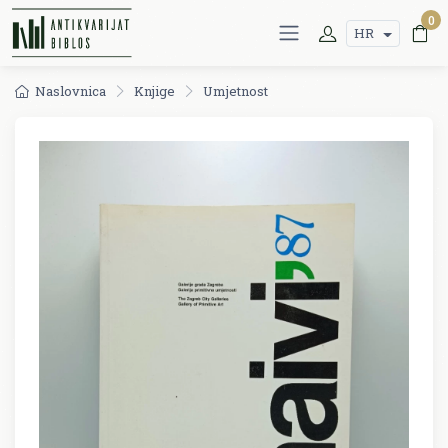
0
HR
Naslovnica
Knjige
Umjetnost