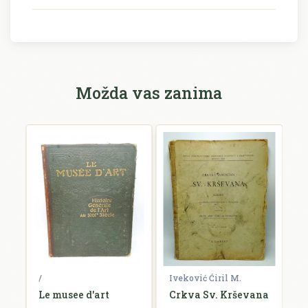
Možda vas zanima
/
Iveković Ćiril M.
/
i
Le musee d'art
Crkva Sv. Krševana
K
u