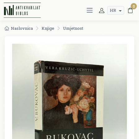
0
HR
Naslovnica
Knjige
Umjetnost