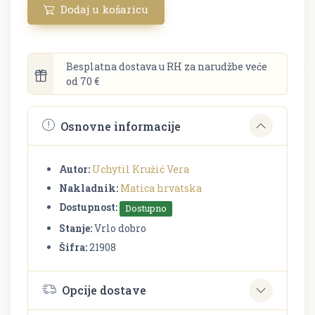
Dodaj u košaricu
Besplatna dostava u RH za narudžbe veće
od 70 €
Osnovne informacije
Autor:
Uchytil Kružić Vera
Nakladnik:
Matica hrvatska
Dostupnost:
Dostupno
Stanje:
Vrlo dobro
Šifra:
21908
Opcije dostave