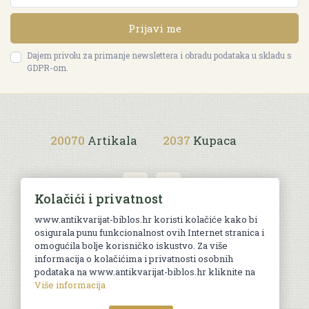
Prijavi me
Dajem privolu za primanje newslettera i obradu podataka u skladu s
GDPR-om.
20070
Artikala
2037
Kupaca
Kolačići i privatnost
www.antikvarijat-biblos.hr koristi kolačiće kako bi
osigurala punu funkcionalnost ovih Internet stranica i
Uvjeti kupnje
omogućila bolje korisničko iskustvo. Za više
informacija o kolačićima i privatnosti osobnih
podataka na www.antikvarijat-biblos.hr kliknite na
Više informacija
© Sva prava pridržana. Web by
AG media