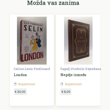
Možda vas zanima
Celine Louis-Ferdinand
Čagalj Utrobičić Zvjezdana
Ćo
London
Negdje između
B
Književnost
Književnost
€ 20,00
€ 8,00
€