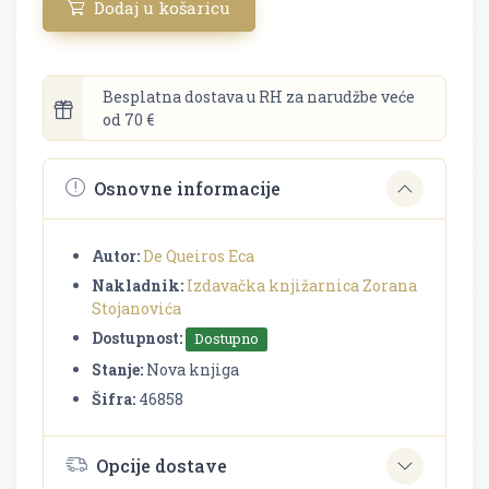
Dodaj u košaricu
Besplatna dostava u RH za narudžbe veće
od 70 €
Osnovne informacije
Autor:
De Queiros Eca
Nakladnik:
Izdavačka knjižarnica Zorana
Stojanovića
Dostupnost:
Dostupno
Stanje:
Nova knjiga
Šifra:
46858
Opcije dostave