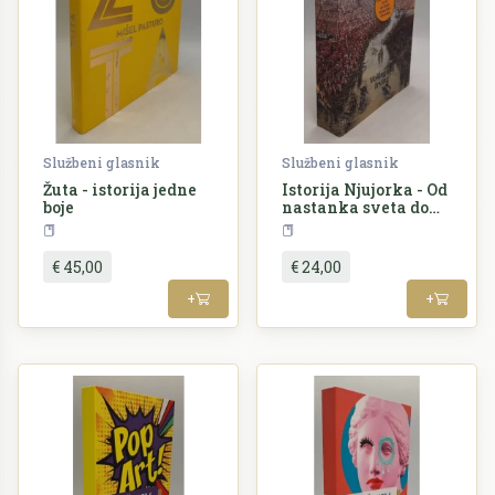
Službeni glasnik
Službeni glasnik
Žuta - istorija jedne
Istorija Njujorka - Od
boje
nastanka sveta do
kraja holandske
Umjetnost
Povijest
dinastije
€ 45,00
€ 24,00
+
+