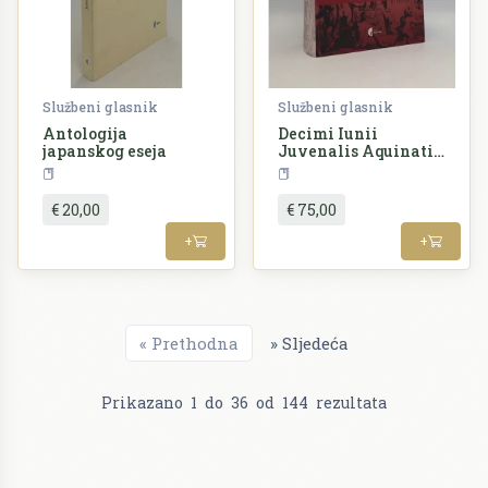
Službeni glasnik
Službeni glasnik
Antologija
Decimi Iunii
japanskog eseja
Juvenalis Aquinatis
satirae / Satire
Teorija i povijest književnosti
Književnost
Decima Junija
Juvenala
€ 20,00
€ 75,00
Akvinskog
+
+
«
Prethodna
»
Sljedeća
Prikazano
1
do
36
od
144
rezultata