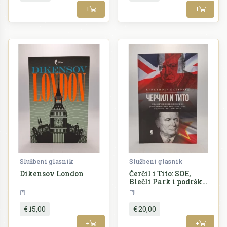
+
+
Službeni glasnik
Službeni glasnik
Dikensov London
Čerčil i Tito: SOE,
Blečli Park i podrška
jugoslovenskim
Književnost
Povijest
komunistima u
Drugom svetskom
€ 15,00
€ 20,00
ratu
+
+