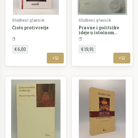
Službeni glasnik
Službeni glasnik
Čisto protivrečje
Pravne i političke
ideje u istočnom
rimskom carstvu
Književnost
Pravo
€ 6,00
€ 19,91
+
+