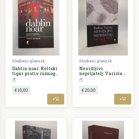
Službeni glasnik
Službeni glasnik
Dablin noar: Keltski
Nevidljivi
tigar protiv ružnog
neprijatelj: Variola
Amerikanca
vera 1972
Književnost
Povijest
€ 10,00
€ 20,00
+
+