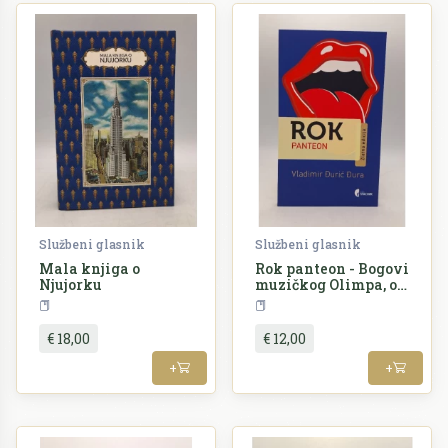
Službeni glasnik
Službeni glasnik
Mala knjiga o
Rok panteon - Bogovi
Njujorku
muzičkog Olimpa, od
Elvisa do Madone
Geografija
Glazba
€ 18,00
€ 12,00
+
+