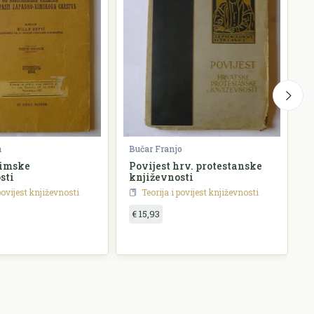
n
Bučar Franjo
J
Rimske
Povijest hrv. protestanske
H
sti
književnosti
p
povijest književnosti
Teorija i povijest književnosti
€ 15,93