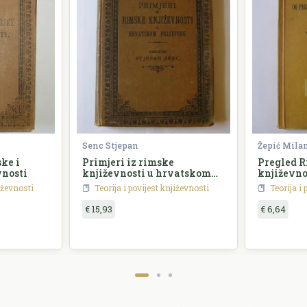
Senc Stjepan
Žepić Mila
ke i
Primjeri iz rimske
Pregled 
nosti
književnosti u hrvatskom
književno
prijevodu
jiževnosti
Teorija i povijest književnosti
Teorija i 
€ 15,93
€ 6,64