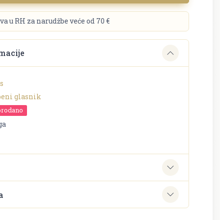
va u RH za narudžbe veće od 70 €
macije
s
beni glasnik
prodano
ga
e
a