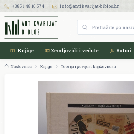
+385 1 48 16 574
info@antikvarijat-biblos.hr
Knjige
Zemljovidi i vedute
Autori
Naslovnica
Knjige
Teorija i povijest književnosti