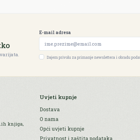
E-mail adresa
tko
varijata.
Dajem privolu za primanje newslettera i obradu pod
Uvjeti kupnje
Dostava
O nama
nih knjiga,
Opći uvjeti kupnje
Privatnost i zaštita podataka