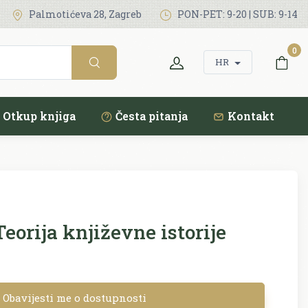
Palmotićeva 28, Zagreb
PON-PET: 9-20 | SUB: 9-14
0
HR
Otkup knjiga
Česta pitanja
Kontakt
eorija književne istorije
Obavijesti me o dostupnosti