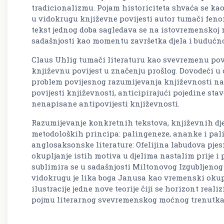
tradicionalizmu. Pojam historiciteta shvaća se ka
u vidokrugu književne povijesti autor tumači fen
tekst jednog doba sagledava se na istovremenskoj 
sadašnjosti kao momentu završetka djela i budućno
Claus Uhlig tumači literaturu kao svevremenu povi
književnu povijest u značenju prošlog. Dovodeći u
problem povijesnog razumijevanja književnosti na 
povijesti književnosti, anticipirajući pojedine stav
nenapisane antipovijesti književnosti.
Razumijevanje konkretnih tekstova, književnih djel
metodoloških principa: palingeneze, ananke i pali
anglosaksonske literature: Ofelijina labudova pjes
okupljanje istih motiva u djelima nastalim prije i 
sublimira se u sadašnjosti Miltonovog Izgubljenog
vidokrugu je lika boga Janusa kao vremenski okupl
ilustracije jedne nove teorije čiji se horizont re
pojmu literarnog svevremenskog moćnog trenutka