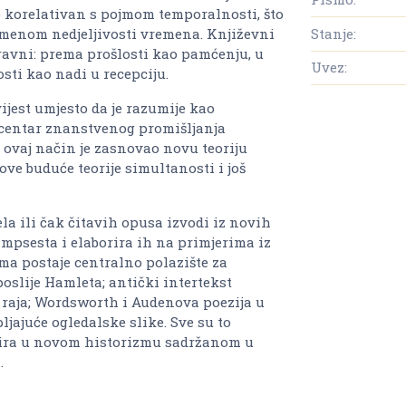
o korelativan s pojmom temporalnosti, što
Stanje:
omenom nedjeljivosti vremena. Književni
ravni: prema prošlosti kao pamćenju, u
Uvez:
sti kao nadi u recepciju.
jest umjesto da je razumije kao
 centar znanstvenog promišljanja
ovaj način je zasnovao novu teoriju
ove buduće teorije simultanosti i još
a ili čak čitavih opusa izvodi iz novih
mpsesta i elaborira ih na primjerima iz
ma postaje centralno polazište za
poslije Hamleta; antički intertekst
 raja; Wordsworth i Audenova poezija u
jajuće ogledalske slike. Sve su to
alizira u novom historizmu sadržanom u
.