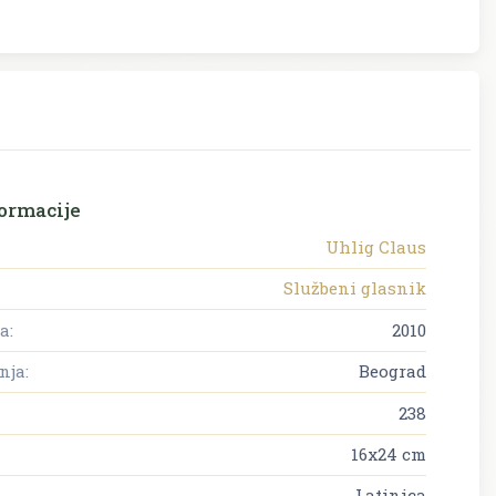
ormacije
Uhlig Claus
Službeni glasnik
a:
2010
nja:
Beograd
238
16x24 cm
Latinica