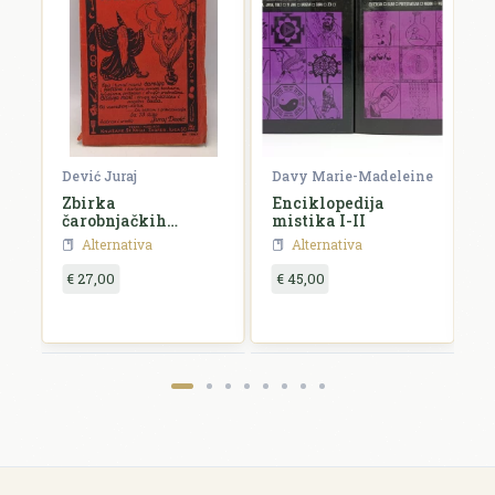
Dević Juraj
Davy Marie-Madeleine
K
Zbirka
Enciklopedija
J
čarobnjačkih
mistika I-II
a
vještina
Alternativa
Alternativa
€ 27,00
€ 45,00
€