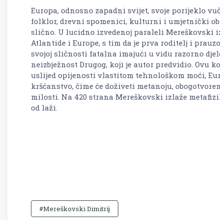
Europa, odnosno zapadni svijet, svoje porijeklo vuč
folklor, drevni spomenici, kulturni i umjetnički obr
slično. U lucidno izvedenoj paraleli Mereškovski 
Atlantide i Europe, s tim da je prva roditelj i prauz
svojoj sličnosti fatalna imajući u vidu razorno djel
neizbježnost Drugog, koji je autor predvidio. Ovu 
uslijed opijenosti vlastitom tehnološkom moći, Eur
kršćanstvo, čime će doživeti metanoju, obogotvore
milosti. Na 420 strana Mereškovski izlaže metafizi
od laži.
#Mereškovski Dimitrij