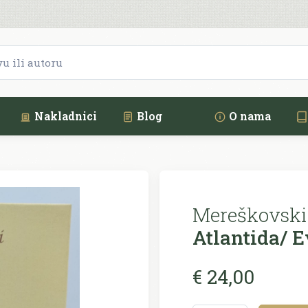
Nakladnici
Blog
O nama
Mereškovski 
Atlantida/ 
€ 24,00