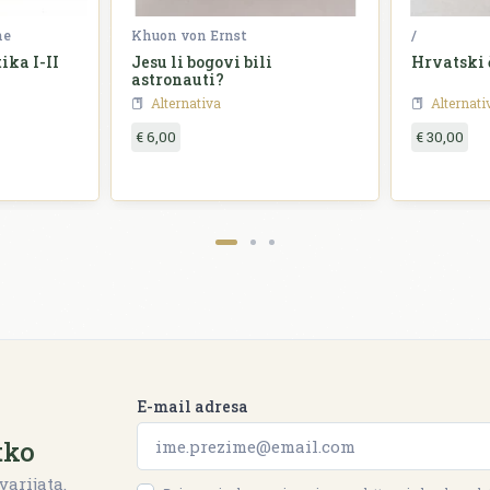
ne
Khuon von Ernst
/
ika I-II
Jesu li bogovi bili
Hrvatski 
astronauti?
Alternativa
Alternati
€ 6,00
€ 30,00
E-mail adresa
tko
varijata.