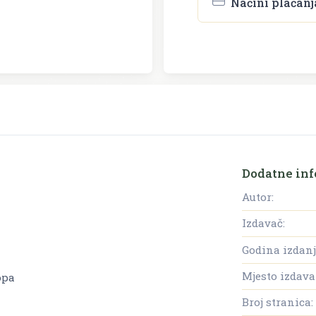
Načini plaćanj
Dodatne inf
Autor:
Izdavač:
Godina izdanj
Mjesto izdava
opa
Broj stranica: