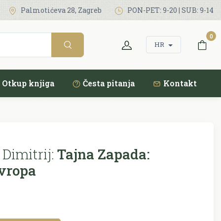
Palmotićeva 28, Zagreb
PON-PET: 9-20 | SUB: 9-14
0
HR
Otkup knjiga
Česta pitanja
Kontakt
Dimitrij:
Tajna Zapada:
Evropa