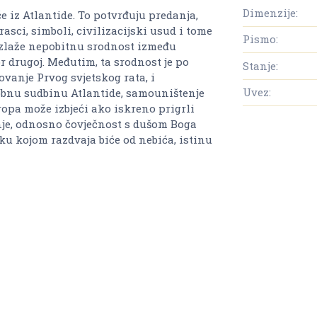
Dimenzije:
e iz Atlantide. To potvrđuju predanja,
asci, simboli, civilizacijski usud i tome
Pismo:
izlaže nepobitnu srodnost između
or drugoj. Međutim, ta srodnost je po
Stanje:
ovanje Prvog svjetskog rata, i
Uvez:
kobnu sudbinu Atlantide, samouništenje
opa može izbjeći ako iskreno prigrli
nje, odnosno čovječnost s dušom Boga
ku kojom razdvaja biće od nebića, istinu