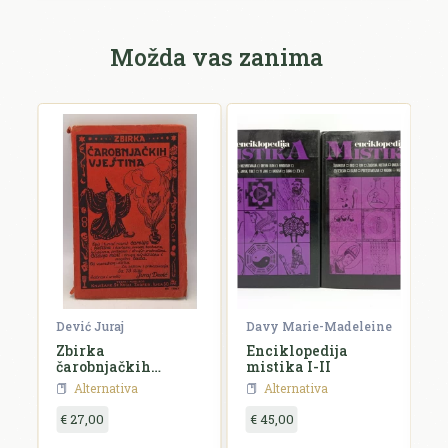
Možda vas zanima
Dević Juraj
Davy Marie-Madeleine
K
Zbirka
Enciklopedija
J
čarobnjačkih
mistika I-II
a
vještina
Alternativa
Alternativa
€ 27,00
€ 45,00
€