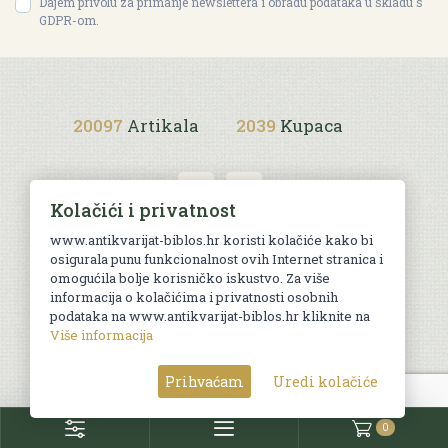
Dajem privolu za primanje newslettera i obradu podataka u skladu s
GDPR-om.
20097
Artikala
2039
Kupaca
Kolačići i privatnost
www.antikvarijat-biblos.hr koristi kolačiće kako bi
osigurala punu funkcionalnost ovih Internet stranica i
Uvjeti kupnje
omogućila bolje korisničko iskustvo. Za više
informacija o kolačićima i privatnosti osobnih
podataka na www.antikvarijat-biblos.hr kliknite na
Više informacija
© Sva prava pridržana. Web by
AG media
Prihvaćam
Uredi kolačiće
0