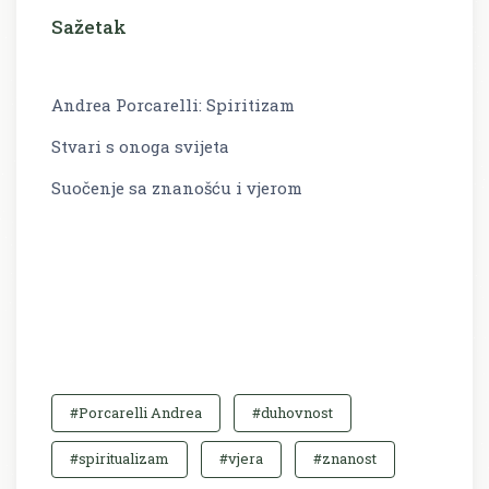
Sažetak
Andrea Porcarelli: Spiritizam
Stvari s onoga svijeta
Suočenje sa znanošću i vjerom
#Porcarelli Andrea
#duhovnost
#spiritualizam
#vjera
#znanost