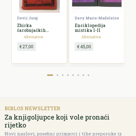
Komentar *
Dević Juraj
Davy Marie-Madeleine
K
Zbirka
Enciklopedija
J
čarobnjačkih
mistika I-II
a
vještina
Alternativa
Alternativa
€ 27,00
€ 45,00
Pošalji recenziju
BIBLOS NEWSLETTER
Za knjigoljupce koji vole pronaći
rijetko
Novi naslovi, posebni primjerci i tihe preporuke iz