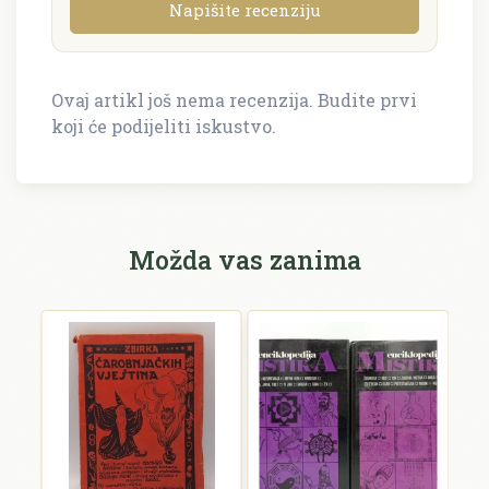
Napišite recenziju
Ovaj artikl još nema recenzija. Budite prvi
Napišite recenziju
koji će podijeliti iskustvo.
Recenzija će biti objavljena nakon provjere.
Ime i prezime *
Možda vas zanima
E-mail *
E-mail se ne prikazuje javno.
Ocjena *