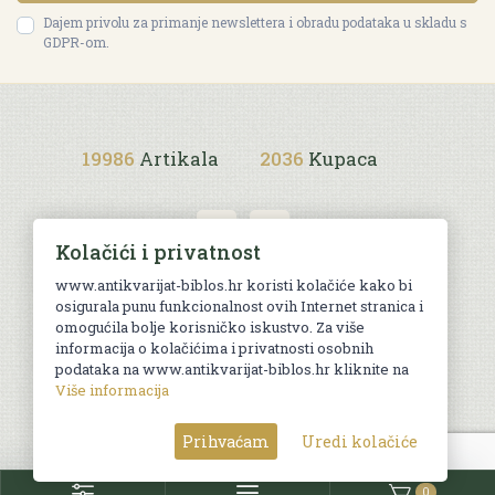
Dajem privolu za primanje newslettera i obradu podataka u skladu s
GDPR-om.
19986
Artikala
2036
Kupaca
Kolačići i privatnost
www.antikvarijat-biblos.hr koristi kolačiće kako bi
osigurala punu funkcionalnost ovih Internet stranica i
Uvjeti kupnje
omogućila bolje korisničko iskustvo. Za više
informacija o kolačićima i privatnosti osobnih
podataka na www.antikvarijat-biblos.hr kliknite na
Više informacija
© Sva prava pridržana. Web by
AG media
Prihvaćam
Uredi kolačiće
0