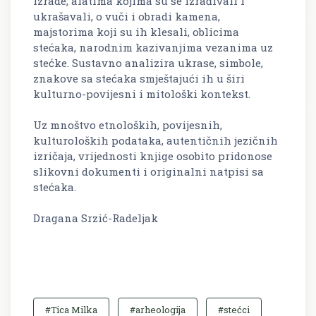
izrade, alatima kojima su se izrađivali i
ukrašavali, o vuči i obradi kamena,
majstorima koji su ih klesali, oblicima
stećaka, narodnim kazivanjima vezanima uz
stećke. Sustavno analizira ukrase, simbole,
znakove sa stećaka smještajući ih u širi
kulturno-povijesni i mitološki kontekst.
Uz mnoštvo etnoloških, povijesnih,
kulturoloških podataka, autentičnih jezičnih
izričaja, vrijednosti knjige osobito pridonose
slikovni dokumenti i originalni natpisi sa
stećaka.
Dragana Srzić-Radeljak
#Tica Milka
#arheologija
#stećci