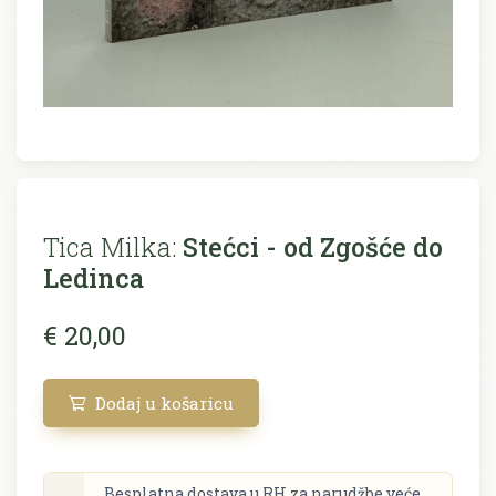
Tica Milka:
Stećci - od Zgošće do
Ledinca
€ 20,00
Dodaj u košaricu
Besplatna dostava u RH za narudžbe veće