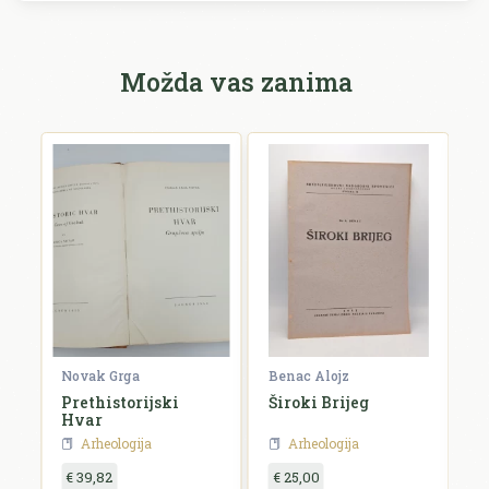
Možda vas zanima
Novak Grga
Benac Alojz
B
Prethistorijski
Široki Brijeg
V
Hvar
H
a
Arheologija
Arheologija
d
€ 39,82
€ 25,00
€