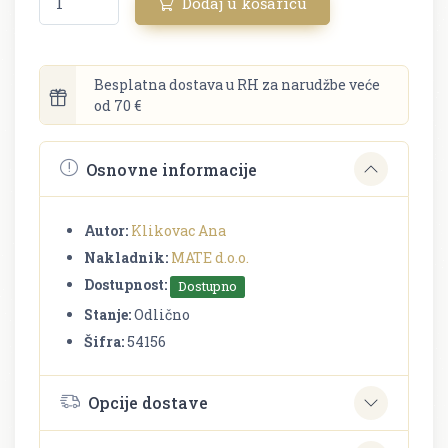
Dodaj u košaricu
Besplatna dostava u RH za narudžbe veće
od 70 €
Osnovne informacije
Autor:
Klikovac Ana
Nakladnik:
MATE d.o.o.
Dostupnost:
Dostupno
Stanje:
Odlično
Šifra:
54156
Opcije dostave