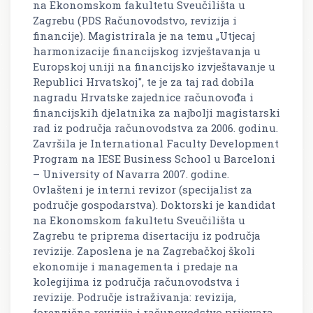
na Ekonomskom fakultetu Sveučilišta u
Zagrebu (PDS Računovodstvo, revizija i
financije). Magistrirala je na temu „Utjecaj
harmonizacije financijskog izvještavanja u
Europskoj uniji na financijsko izvještavanje u
Republici Hrvatskoj", te je za taj rad dobila
nagradu Hrvatske zajednice računovođa i
financijskih djelatnika za najbolji magistarski
rad iz područja računovodstva za 2006. godinu.
Završila je International Faculty Development
Program na IESE Business School u Barceloni
– University of Navarra 2007. godine.
Ovlašteni je interni revizor (specijalist za
područje gospodarstva). Doktorski je kandidat
na Ekonomskom fakultetu Sveučilišta u
Zagrebu te priprema disertaciju iz područja
revizije. Zaposlena je na Zagrebačkoj školi
ekonomije i managementa i predaje na
kolegijima iz područja računovodstva i
revizije. Područje istraživanja: revizija,
forenzična revizija i računovodstvo prijevara,