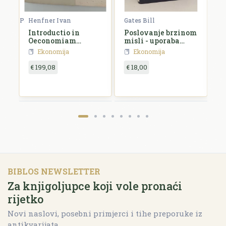
Henfner Ivan
Carlson William | Newbold Paul | Thorne Betty
Gates Bill
W
Introductio in
Poslovanje brzinom
E
Oeconomiam
misli - uporaba
K
politicam
digitalnog nervnog
s
Ekonomija
Ekonomija
sustava
€ 199,08
€ 18,00
€
BIBLOS NEWSLETTER
Za knjigoljupce koji vole pronaći
rijetko
Novi naslovi, posebni primjerci i tihe preporuke iz
antikvarijata.