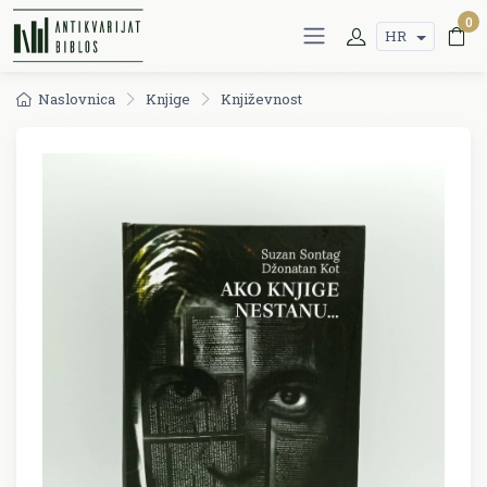
0
HR
Naslovnica
Knjige
Književnost