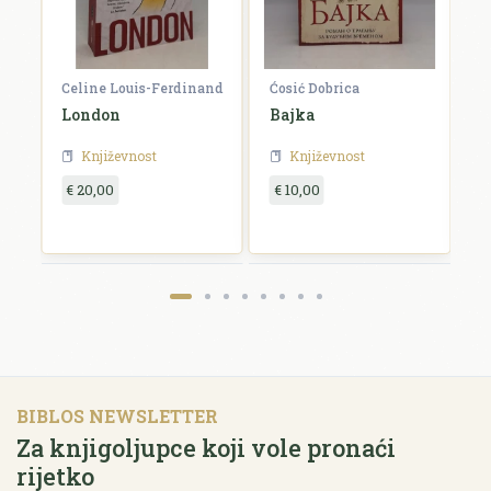
Celine Louis-Ferdinand
Ćosić Dobrica
K
a
London
Bajka
E
Književnost
Književnost
€ 20,00
€ 10,00
€
BIBLOS NEWSLETTER
Za knjigoljupce koji vole pronaći
rijetko