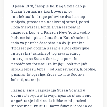
U jesen 1978, časopis Rolling Stone dao je
Suzan Sontag, najkontroverznijoj
intelektualki druge polovine dvadesetog
stoljeća, prostor na naslovnoj strani, pored
Roda Stewart i Blondi. Dvanaestosatni
razgovor, koji je u Parizu i New Yorku vodio
kolumnist i pisac Jonathan Kot, skraćen je
tada za potrebe časopisa na dvije trećine.
Trideset pet godina kasnije autor objavljuje
integralni transkript tog izvanrednog
intervjua sa Susan Sontag, u pomalo
neobičnom formatu za knjigu, pokrivajući
široku lepezu tema – od književnosti, filozofije,
pisanja, fotografije, Erosa do The Doors-a,
bolesti, starenja…
Razmišljanja i zapažanja Susan Sontag u
ovom intervjuu otkrivaju njezino strastveno
angažiranje i širinu kritičke misli, rušeći
stereotipe u kulturi. „Razmišljanje je jedna od