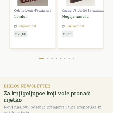
Celine Louis-Ferdinand
Čagalj Utrobičić Zvjezdana
Ćo
a
London
Negdje između
B
Književnost
Književnost
€ 20,00
€ 8,00
€
BIBLOS NEWSLETTER
Za knjigoljupce koji vole pronaći
rijetko
Novi naslovi, posebni primjerci i tihe preporuke iz
antikvarijata.