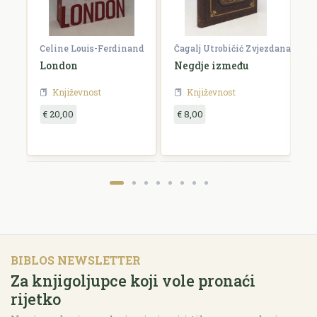
Celine Louis-Ferdinand
Čagalj Utrobičić Zvjezdana
Ćo
London
Negdje između
B
Književnost
Književnost
€ 20,00
€ 8,00
€
BIBLOS NEWSLETTER
Za knjigoljupce koji vole pronaći
rijetko