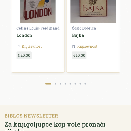
Celine Louis-Ferdinand
Ćosić Dobrica
W
London
Bajka
O
Književnost
Književnost
€ 20,00
€ 10,00
€
BIBLOS NEWSLETTER
Za knjigoljupce koji vole pronaći