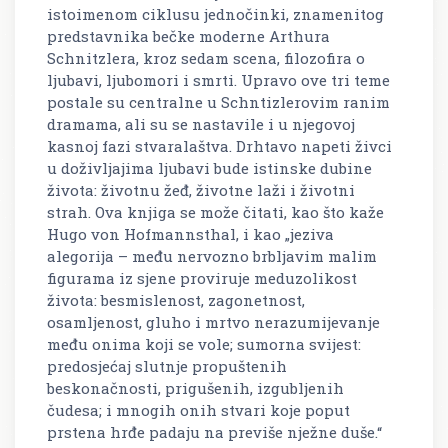
istoimenom ciklusu jednočinki, znamenitog
predstavnika bečke moderne Arthura
Schnitzlera, kroz sedam scena, filozofira o
ljubavi, ljubomori i smrti. Upravo ove tri teme
postale su centralne u Schntizlerovim ranim
dramama, ali su se nastavile i u njegovoj
kasnoj fazi stvaralaštva. Drhtavo napeti živci
u doživljajima ljubavi bude istinske dubine
života: životnu žeđ, životne laži i životni
strah. Ova knjiga se može čitati, kao što kaže
Hugo von Hofmannsthal, i kao „jeziva
alegorija – među nervozno brbljavim malim
figurama iz sjene proviruje meduzolikost
života: besmislenost, zagonetnost,
osamljenost, gluho i mrtvo nerazumijevanje
među onima koji se vole; sumorna svijest:
predosjećaj slutnje propuštenih
beskonačnosti, prigušenih, izgubljenih
čudesa; i mnogih onih stvari koje poput
prstena hrđe padaju na previše nježne duše.“