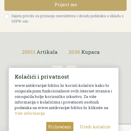
Prijavi me
Dajem privolu za primanje newslettera i obradu podataka u skladu s
GDPR-om.
20011
Artikala
2036
Kupaca
Kolačići i privatnost
www.antikvarijat-biblos.hr koristi kolačiće kako bi
osigurala punu funkcionalnost ovih Internet stranica i
Uvjeti kupnje
omogućila bolje korisničko iskustvo. Za više
informacija o kolačićima i privatnosti osobnih
podataka na www.antikvarijat-biblos.hr kliknite na
Više informacija
© Sva prava pridržana. Web by
AG media
Prihvaćam
Uredi kolačiće