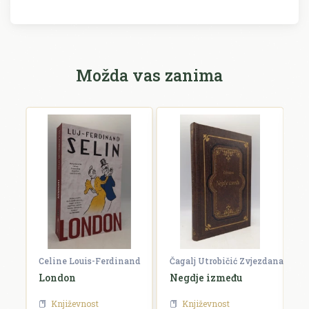
Možda vas zanima
Celine Louis-Ferdinand
Čagalj Utrobičić Zvjezdana
Ćo
London
Negdje između
B
Književnost
Književnost