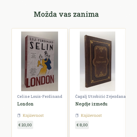
Možda vas zanima
Celine Louis-Ferdinand
Čagalj Utrobičić Zvjezdana
Ćo
London
Negdje između
B
Književnost
Književnost
€ 20,00
€ 8,00
€