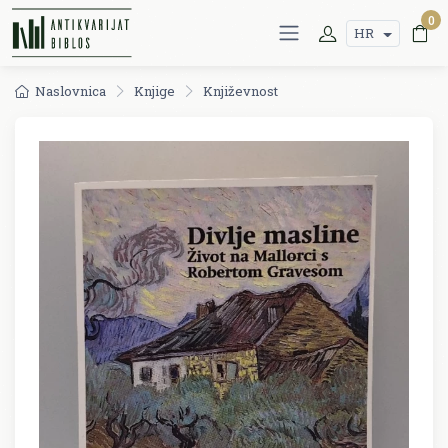
0
HR
Naslovnica
Knjige
Književnost