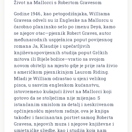
Život na Mallorci s Robertom Gravesom
Godine 1946., kao petogodišnjaka, Williama
Gravesa odveli su iz Engleske na Mallorcu u
čarobno planinsko selo po imenu Deyá, kamo
se njegov otac—pjesnik Robert Graves, autor
međunarodnih uspješnica poput povijesnog
romana Ja, Klaudije i upečatljivih
književnopovijesnih studija poput Grčkih
mitova ili Bijele božice—vratio sa svojom
novom obitelji na mjesto gdje je prije rata živio
s američkom pjesnikinjom Laurom Riding.
Mladi je William odrastao u sjeni velikog
pisca, u sasvim engleskom kućanstvu,
istovremeno kušajući život na Mallorci koji
gotovo da se stoljećima nije mijenjao. S
istančanim smislom za detalj i neskrivenom
opčinjenošću mjestom radnje, ova je knjiga
također i fascinantan portret samog Roberta
Gravesa, njegovih muza i njegove književne i
umjetničke sljedbe, kao i studija koja nam