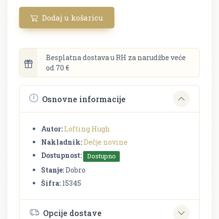
Dodaj u košaricu
Besplatna dostava u RH za narudžbe veće
od 70 €
Osnovne informacije
Autor:
Lofting Hugh
Nakladnik:
Dečje novine
Dostupnost:
Dostupno
Stanje:
Dobro
Šifra:
15345
Opcije dostave