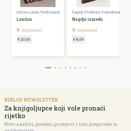
Celine Louis-Ferdinand
Čagalj Utrobičić Zvjezdana
Ćo
London
Negdje između
B
Književnost
Književnost
€ 20,00
€ 8,00
€
BIBLOS NEWSLETTER
Za knjigoljupce koji vole pronaći
rijetko
Novi naslovi, posebni primjerci i tihe preporuke iz
antikvarijata.