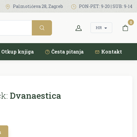
Palmotićeva 28, Zagreb
PON-PET: 9-20 | SUB: 9-14
0
HR
Otkup knjiga
Česta pitanja
Kontakt
k:
Dvanaestica
u