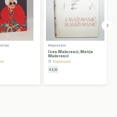
istian
Nepoznato
G
Ivan Mažuranić, Matija
P
Mažuranić
ost
Književnost
€ 5,31