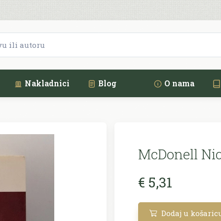
Nakladnici
Blog
O nama
McDonell Nic
€ 5,31
Dodaj u košaric