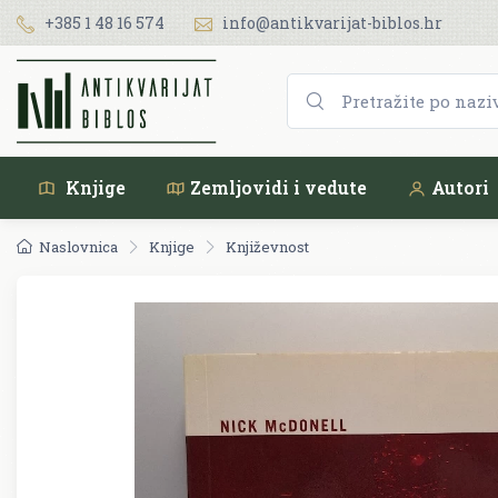
+385 1 48 16 574
info@antikvarijat-biblos.hr
Knjige
Zemljovidi i vedute
Autori
Naslovnica
Knjige
Književnost