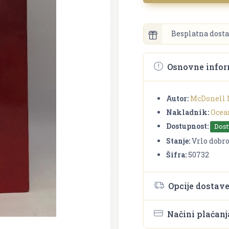
Besplatna dosta
Osnovne infor
Autor:
McDonell 
Nakladnik:
Ocea
Dostupnost:
Dos
Stanje:
Vrlo dobr
Šifra:
50732
Opcije dostav
Načini plaćanj