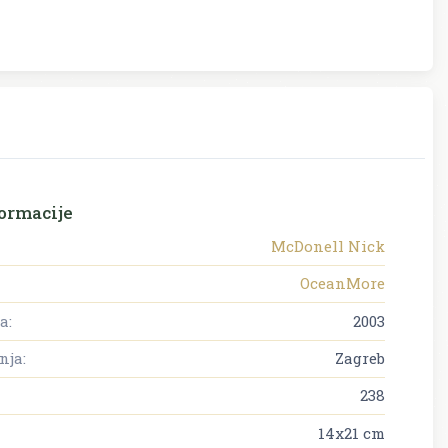
ormacije
McDonell Nick
OceanMore
a:
2003
nja:
Zagreb
238
14x21 cm