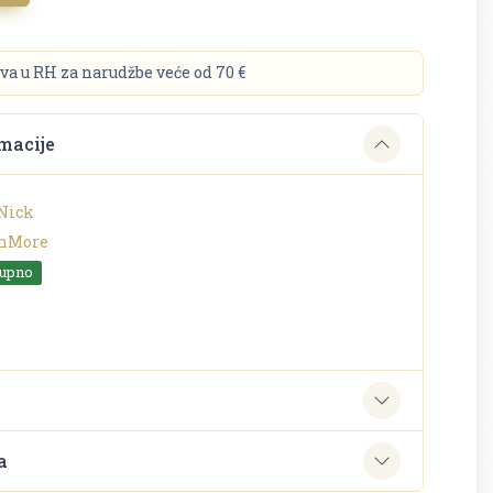
va u RH za narudžbe veće od 70 €
macije
Nick
nMore
tupno
o
e
a