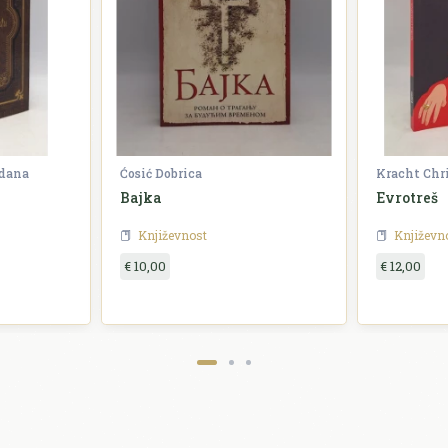
zdana
Ćosić Dobrica
Kracht Chr
Bajka
Evrotreš
Književnost
Književn
€ 10,00
€ 12,00