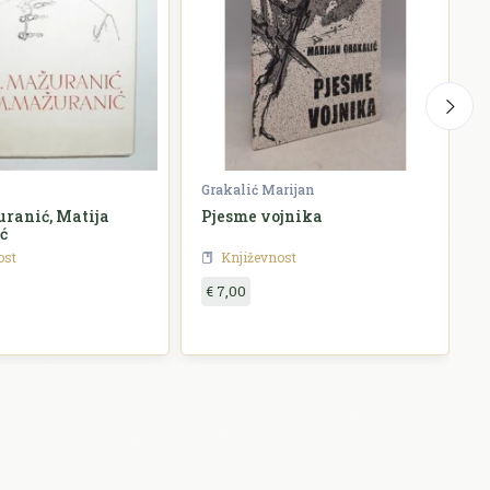
Grakalić Marijan
G
ranić, Matija
Pjesme vojnika
ć
ost
Književnost
€ 7,00