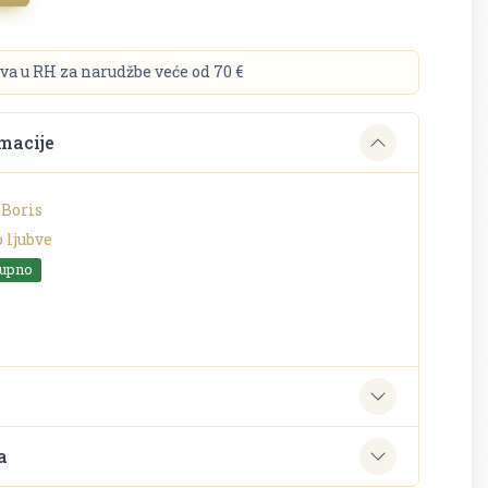
va u RH za narudžbe veće od 70 €
macije
 Boris
 ljubve
tupno
o
e
a