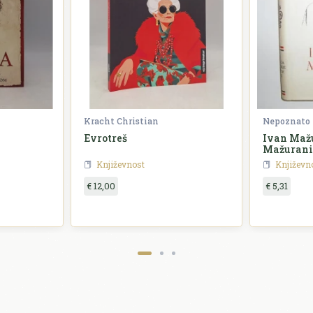
Kracht Christian
Nepoznato
Evrotreš
Ivan Mažu
Mažurani
Književnost
Književn
€ 12,00
€ 5,31