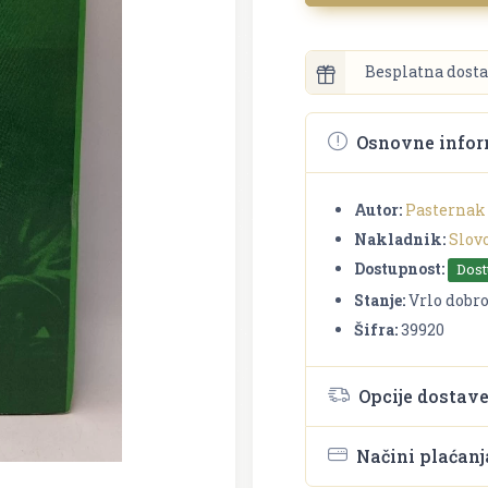
Besplatna dosta
Osnovne infor
Autor:
Pasternak
Nakladnik:
Slovo
Dostupnost:
Dos
Stanje:
Vrlo dobr
Šifra:
39920
Opcije dostav
Načini plaćanj