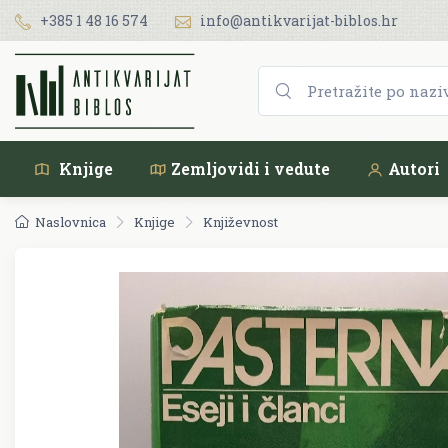
+385 1 48 16 574
info@antikvarijat-biblos.hr
Knjige
Zemljovidi i vedute
Autori
Naslovnica
Knjige
Književnost