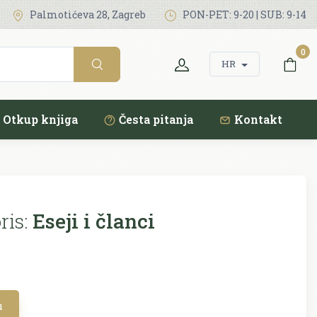
Palmotićeva 28, Zagreb
PON-PET: 9-20 | SUB: 9-14
0
HR
Otkup knjiga
Česta pitanja
Kontakt
ris:
Eseji i članci
u