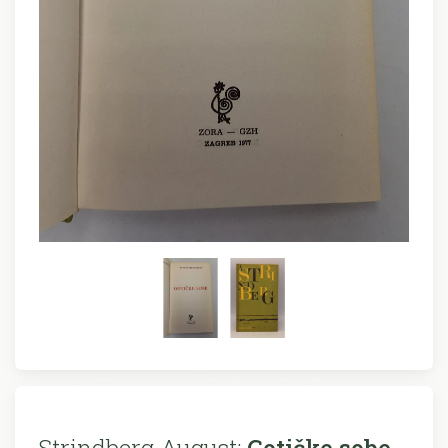
Strindberg August:
Gotičke sobe