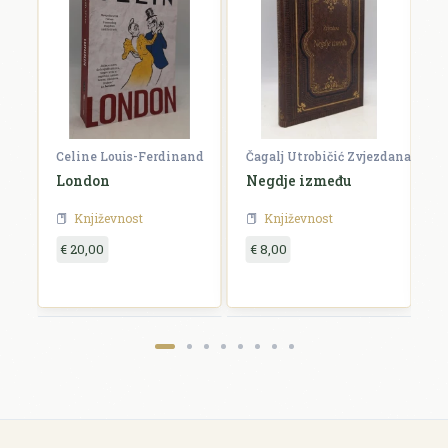
Celine Louis-Ferdinand
Čagalj Utrobičić Zvjezdana
Ćo
London
Negdje između
B
Književnost
Književnost
€ 20,00
€ 8,00
€