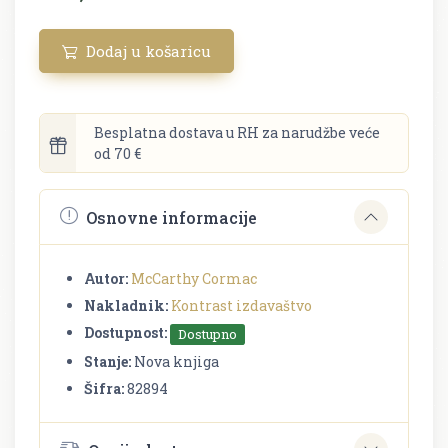
Dodaj u košaricu
Besplatna dostava u RH za narudžbe veće
od 70 €
Osnovne informacije
Autor:
McCarthy Cormac
Nakladnik:
Kontrast izdavaštvo
Dostupnost:
Dostupno
Stanje:
Nova knjiga
Šifra:
82894