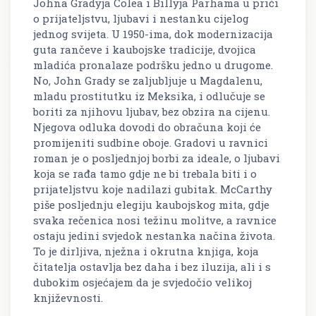
Johna Gradyja Colea i Billyja Parhama u priči
o prijateljstvu, ljubavi i nestanku cijelog
jednog svijeta. U 1950-ima, dok modernizacija
guta rančeve i kaubojske tradicije, dvojica
mladića pronalaze podršku jedno u drugome.
No, John Grady se zaljubljuje u Magdalenu,
mladu prostitutku iz Meksika, i odlučuje se
boriti za njihovu ljubav, bez obzira na cijenu.
Njegova odluka dovodi do obračuna koji će
promijeniti sudbine oboje. Gradovi u ravnici
roman je o posljednjoj borbi za ideale, o ljubavi
koja se rađa tamo gdje ne bi trebala biti i o
prijateljstvu koje nadilazi gubitak. McCarthy
piše posljednju elegiju kaubojskog mita, gdje
svaka rečenica nosi težinu molitve, a ravnice
ostaju jedini svjedok nestanka načina života.
To je dirljiva, nježna i okrutna knjiga, koja
čitatelja ostavlja bez daha i bez iluzija, ali i s
dubokim osjećajem da je svjedočio velikoj
književnosti.