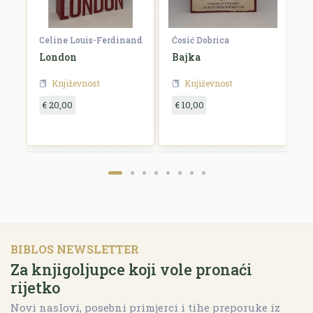
Celine Louis-Ferdinand
Ćosić Dobrica
K
a
London
Bajka
E
Književnost
Književnost
€ 20,00
€ 10,00
€
BIBLOS NEWSLETTER
Za knjigoljupce koji vole pronaći
rijetko
Novi naslovi, posebni primjerci i tihe preporuke iz