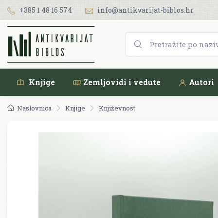
+385 1 48 16 574
info@antikvarijat-biblos.hr
Knjige
Zemljovidi i vedute
Autori
Naslovnica
Knjige
Književnost