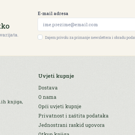
E-mail adresa
tko
varijata.
Dajem privolu za primanje newslettera i obradu pod
Uvjeti kupnje
Dostava
O nama
nih knjiga,
Opći uvjeti kupnje
Privatnost i zaštita podataka
Jednostrani raskid ugovora
Otkup knjiga