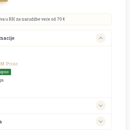
va u RH za narudžbe veće od 70 €
macije
 M. Princ
tupno
ga
e
a