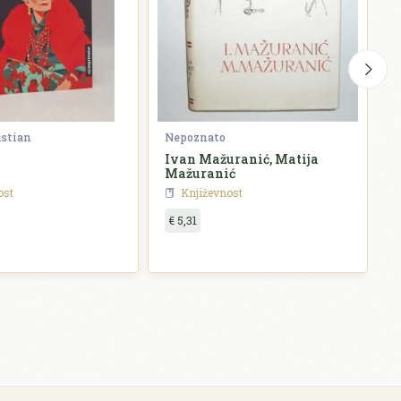
istian
Nepoznato
G
Ivan Mažuranić, Matija
P
Mažuranić
ost
Književnost
€ 5,31