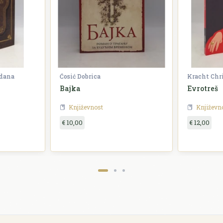
zdana
Ćosić Dobrica
Kracht Chr
Bajka
Evrotreš
Književnost
Književn
€ 10,00
€ 12,00