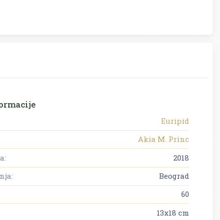
ormacije
Euripid
Akia M. Princ
a:
2018
nja:
Beograd
60
13x18 cm