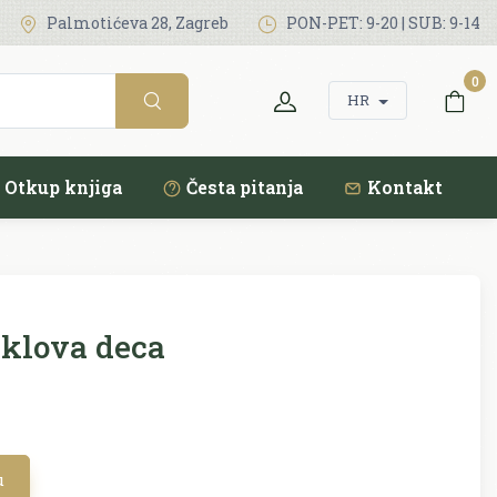
Palmotićeva 28, Zagreb
PON-PET: 9-20 | SUB: 9-14
0
HR
Otkup knjiga
Česta pitanja
Kontakt
klova deca
u