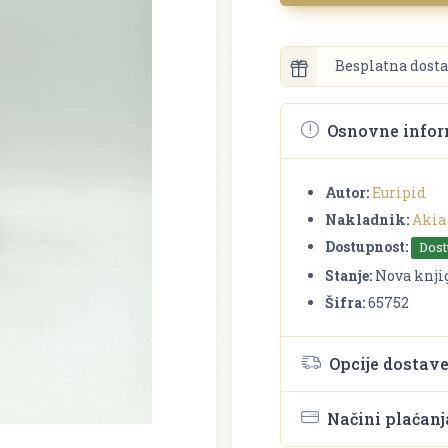
Besplatna dosta
Osnovne infor
Autor:
Euripid
Nakladnik:
Akia
Dostupnost:
Dos
Stanje:
Nova knji
Šifra:
65752
Opcije dostav
Načini plaćanj