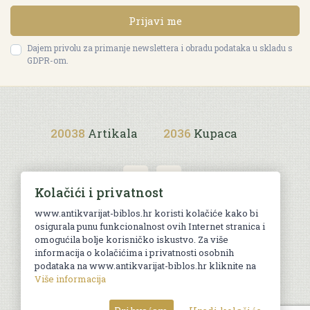
Prijavi me
Dajem privolu za primanje newslettera i obradu podataka u skladu s
GDPR-om.
20038
Artikala
2036
Kupaca
Kolačići i privatnost
www.antikvarijat-biblos.hr koristi kolačiće kako bi
osigurala punu funkcionalnost ovih Internet stranica i
Uvjeti kupnje
omogućila bolje korisničko iskustvo. Za više
informacija o kolačićima i privatnosti osobnih
podataka na www.antikvarijat-biblos.hr kliknite na
Više informacija
© Sva prava pridržana. Web by
AG media