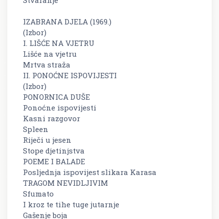
Stvaranje
IZABRANA DJELA (1969.)
(Izbor)
I. LIŠĆE NA VJETRU
Lišće na vjetru
Mrtva straža
II. PONOĆNE ISPOVIJESTI
(Izbor)
PONORNICA DUŠE
Ponoćne ispovijesti
Kasni razgovor
Spleen
Riječi u jesen
Stope djetinjstva
POEME I BALADE
Posljednja ispovijest slikara Karasa
TRAGOM NEVIDLJIVIM
Sfumato
I kroz te tihe tuge jutarnje
Gašenje boja