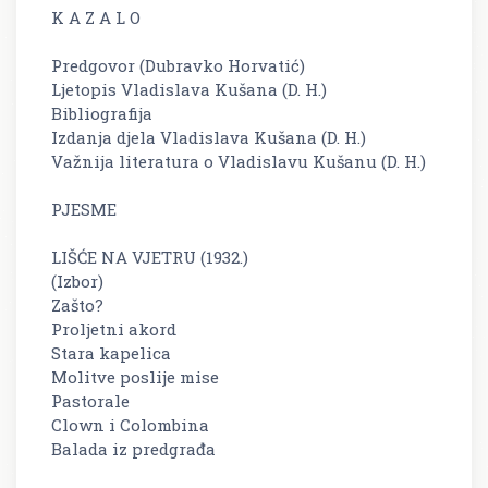
K A Z A L O
Predgovor (Dubravko Horvatić)
Ljetopis Vladislava Kušana (D. H.)
Bibliografija
Izdanja djela Vladislava Kušana (D. H.)
Važnija literatura o Vladislavu Kušanu (D. H.)
PJESME
LIŠĆE NA VJETRU (1932.)
(Izbor)
Zašto?
Proljetni akord
Stara kapelica
Molitve poslije mise
Pastorale
Clown i Colombina
Balada iz predgrađa