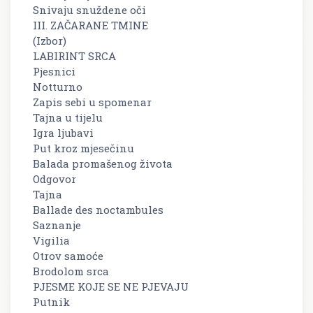
Snivaju snuždene oči
III. ZAČARANE TMINE
(Izbor)
LABIRINT SRCA
Pjesnici
Notturno
Zapis sebi u spomenar
Tajna u tijelu
Igra ljubavi
Put kroz mjesečinu
Balada promašenog života
Odgovor
Tajna
Ballade des noctambules
Saznanje
Vigilia
Otrov samoće
Brodolom srca
PJESME KOJE SE NE PJEVAJU
Putnik