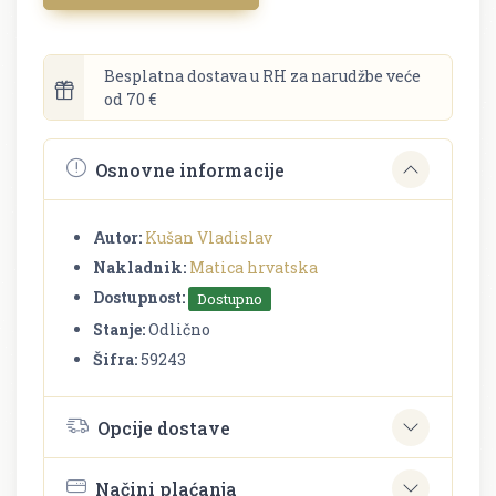
Besplatna dostava u RH za narudžbe veće
od 70 €
Osnovne informacije
Autor:
Kušan Vladislav
Nakladnik:
Matica hrvatska
Dostupnost:
Dostupno
Stanje:
Odlično
Šifra:
59243
Opcije dostave
Načini plaćanja