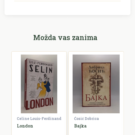
Možda vas zanima
Celine Louis-Ferdinand
Ćosić Dobrica
K
a
London
Bajka
E