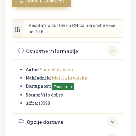
Dodaj u košaricu
Besplatna dostava u RH za narudžbe veće
od 70 €
Osnovne informacije
Autor:
Sundečić Jovan
Nakladnik:
Matica hrvatska
Dostupnost:
Dostupno
Stanje:
Vrlo dobro
Šifra:
13098
Opcije dostave