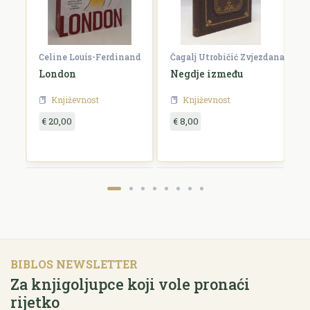
Celine Louis-Ferdinand
Čagalj Utrobičić Zvjezdana
Ćo
London
Negdje između
B
Književnost
Književnost
€ 20,00
€ 8,00
€
BIBLOS NEWSLETTER
Za knjigoljupce koji vole pronaći
rijetko