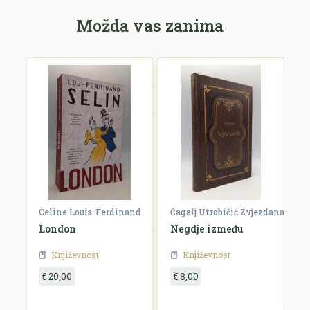
Možda vas zanima
Celine Louis-Ferdinand
Čagalj Utrobičić Zvjezdana
Ćo
London
Negdje između
B
Književnost
Književnost
€ 20,00
€ 8,00
€