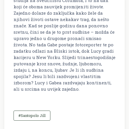
studija na Sveučilištu Columbia, i to na dan
koji će oboma zauvijek promijeniti živote.
Zajedno dolaze do zaključka kako žele da
njihovi životi ostave nekakav trag, da nešto
znače. Kad se poslije godinu dana ponovno
sretnu, čini se da je to prst sudbine – možda će
upravo jedno u drugome pronaći smisao
života. No tada Gabe postaje fotoreporter te po
zadatku odlazi na Bliski istok, dok Lucy gradi
karijeru u New Yorku. Slijedi trinaestogodišnje
putovanje kroz snove, žudnje, ljubomoru,
izdaju i, na koncu, ljubav. Je li ih sudbina
spojila? Jesu li bili razdvojeni vlastitim
izborom? Lucy i Gabea razdvajaju kontinenti,
ali u srcima su uvijek zajedno.
#Santopolo Jill