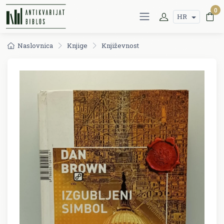
0
HR
Naslovnica
Knjige
Književnost