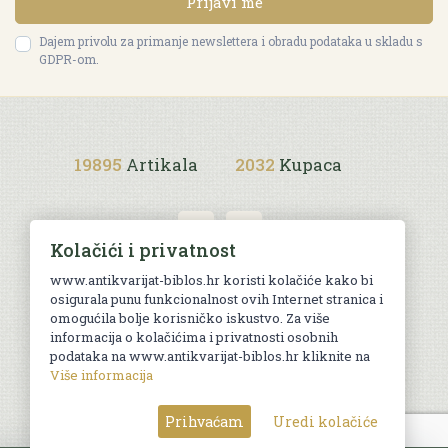
Prijavi me
Dajem privolu za primanje newslettera i obradu podataka u skladu s
GDPR-om.
19895
Artikala
2032
Kupaca
Kolačići i privatnost
www.antikvarijat-biblos.hr koristi kolačiće kako bi
osigurala punu funkcionalnost ovih Internet stranica i
Uvjeti kupnje
omogućila bolje korisničko iskustvo. Za više
informacija o kolačićima i privatnosti osobnih
podataka na www.antikvarijat-biblos.hr kliknite na
Više informacija
© Sva prava pridržana. Web by
AG media
Prihvaćam
Uredi kolačiće