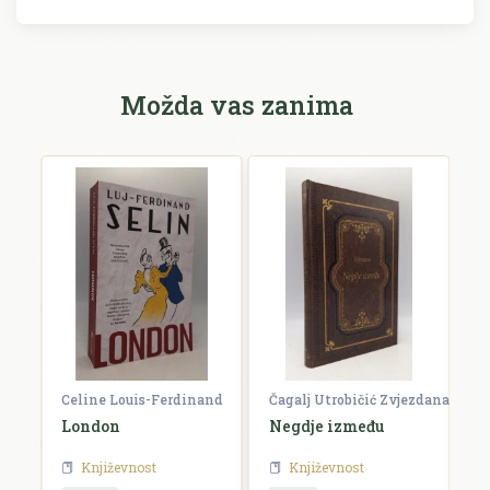
Možda vas zanima
Celine Louis-Ferdinand
Čagalj Utrobičić Zvjezdana
Ćo
London
Negdje između
B
Književnost
Književnost