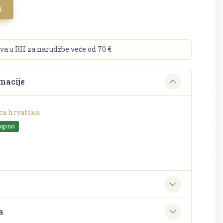
u
va u RH za narudžbe veće od 70 €
macije
ca hrvatska
tupno
e
a