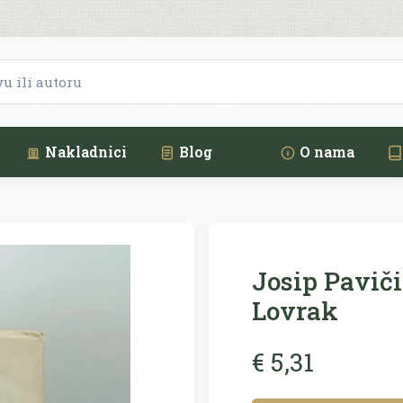
Nakladnici
Blog
O nama
Josip Paviči
Lovrak
€ 5,31