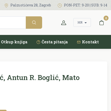
Palmotićeva 28, Zagreb
PON-PET: 9-20 | SUB: 9-14
0
HR
Otkup knjiga
Česta pitanja
Kontakt
ć, Antun R. Boglić, Mato