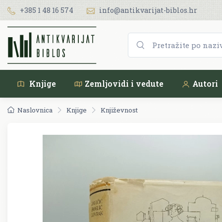
+385 1 48 16 574
info@antikvarijat-biblos.hr
Knjige
Zemljovidi i vedute
Autori
Naslovnica
Knjige
Književnost