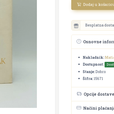
Dodaj u košaric
Besplatna dosta
Osnovne infor
Nakladnik:
Mati
Dostupnost:
Dos
Stanje:
Dobro
Šifra:
15671
Opcije dostav
Načini plaćanj