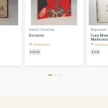
Kracht Christian
Nepoznato
Evrotreš
Ivan Mažu
Mažurani
Književnost
Književn
€ 12,00
€ 5,31