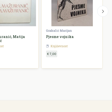
Grakalić Marijan
G
ranić, Matija
Pjesme vojnika
ć
ost
Književnost
€ 7,00