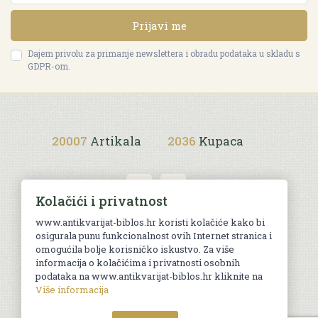
Prijavi me
Dajem privolu za primanje newslettera i obradu podataka u skladu s
GDPR-om.
20007
Artikala
2036
Kupaca
Kolačići i privatnost
www.antikvarijat-biblos.hr koristi kolačiće kako bi
osigurala punu funkcionalnost ovih Internet stranica i
Uvjeti kupnje
omogućila bolje korisničko iskustvo. Za više
informacija o kolačićima i privatnosti osobnih
podataka na www.antikvarijat-biblos.hr kliknite na
Više informacija
© Sva prava pridržana. Web by
AG media