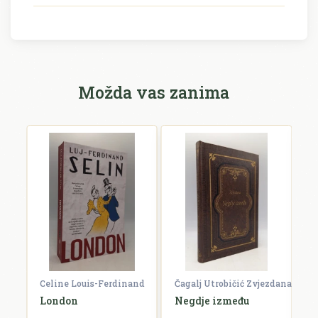
Možda vas zanima
Celine Louis-Ferdinand
Čagalj Utrobičić Zvjezdana
Ćo
London
Negdje između
B