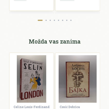
Pošalji recenziju
Možda vas zanima
Celine Louis-Ferdinand
Ćosić Dobrica
K