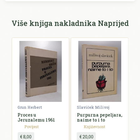
Ime i prezime *
Više knjiga nakladnika Naprijed
E-mail *
E-mail se ne prikazuje javno.
Ocjena *
Komentar *
Grun Herbert
Slaviček Milivoj
M
Proces u
Purpurna pepeljara,
Z
Jeruzalemu 1961
naime to i to
Povijest
Književnost
€ 8,00
€ 20,00