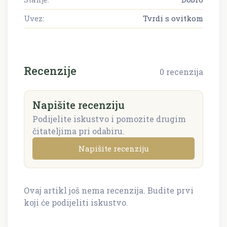
Uvez:
Tvrdi s ovitkom
Recenzije
0 recenzija
Napišite recenziju
Podijelite iskustvo i pomozite drugim
čitateljima pri odabiru.
Napišite recenziju
Ovaj artikl još nema recenzija. Budite prvi
Napišite recenziju
koji će podijeliti iskustvo.
Recenzija će biti objavljena nakon provjere.