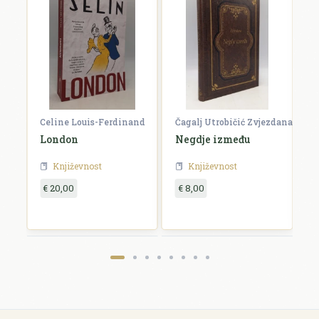
Celine Louis-Ferdinand
Čagalj Utrobičić Zvjezdana
Ćo
London
Negdje između
B
Književnost
Književnost
€ 20,00
€ 8,00
€