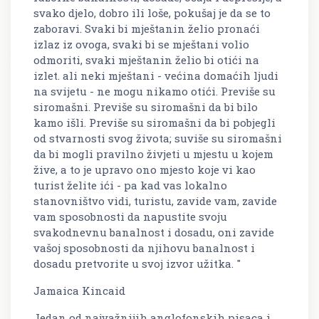
svako djelo, dobro ili loše, pokušaj je da se to
zaboravi. Svaki bi mještanin želio pronaći
izlaz iz ovoga, svaki bi se mještani volio
odmoriti, svaki mještanin želio bi otići na
izlet. ali neki mještani - većina domaćih ljudi
na svijetu - ne mogu nikamo otići. Previše su
siromašni. Previše su siromašni da bi bilo
kamo išli. Previše su siromašni da bi pobjegli
od stvarnosti svog života; suviše su siromašni
da bi mogli pravilno živjeti u mjestu u kojem
žive, a to je upravo ono mjesto koje vi kao
turist želite ići - pa kad vas lokalno
stanovništvo vidi, turistu, zavide vam, zavide
vam sposobnosti da napustite svoju
svakodnevnu banalnost i dosadu, oni zavide
vašoj sposobnosti da njihovu banalnost i
dosadu pretvorite u svoj izvor užitka. "
Jamaica Kincaid
Jedan od najvažnijih anglofonskih pisaca i