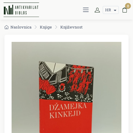
0
HR
Naslovnica
Knjige
Književnost