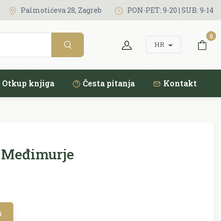
Palmotićeva 28, Zagreb
PON-PET: 9-20 | SUB: 9-14
0
HR
Otkup knjiga
Česta pitanja
Kontakt
Međimurje
u