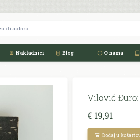
Nakladnici
Blog
O nama
Vilović Ðuro:
€ 19,91
Dodaj u košaric