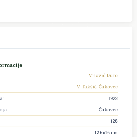
ormacije
Vilović Ðuro
V. Takšić, Čakovec
a:
1923
nja:
Čakovec
128
12.5x16 cm