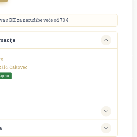
va u RH za narudžbe veće od 70 €
macije
ro
kšić, Čakovec
tupno
o
e
a