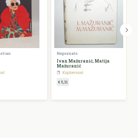
istian
Nepoznato
G
Ivan Mažuranić, Matija
P
Mažuranić
ost
Književnost
€ 5,31