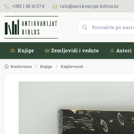
+385 1 48 16 574
info@antikvarijat-biblos.hr
Knjige
Zemljovidi i vedute
Autori
Naslovnica
Knjige
Književnost