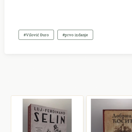
#Vilović Ðuro
#prvo izdanje