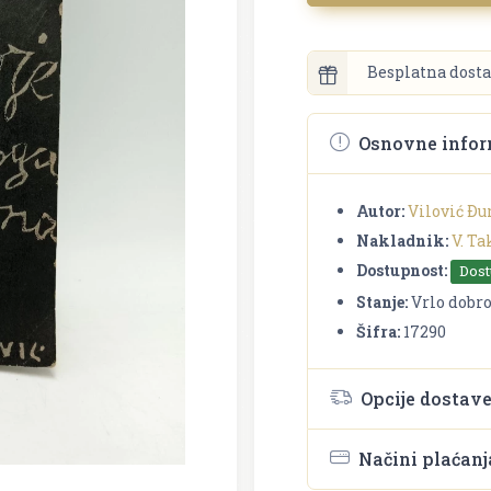
Besplatna dosta
Osnovne infor
Autor:
Vilović Ðu
Nakladnik:
V. Ta
Dostupnost:
Dos
Stanje:
Vrlo dobr
Šifra:
17290
Opcije dostav
Načini plaćanj