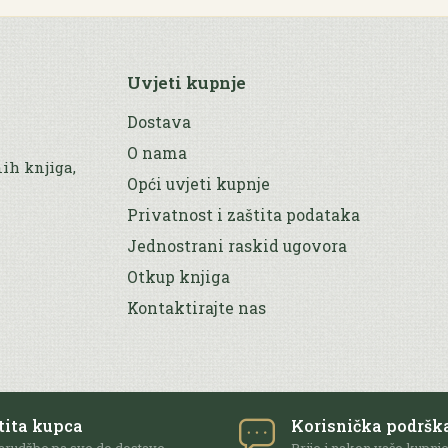
Uvjeti kupnje
Dostava
O nama
nih knjiga,
Opći uvjeti kupnje
Privatnost i zaštita podataka
Jednostrani raskid ugovora
Otkup knjiga
Kontaktirajte nas
tita kupca
Korisnička podršk
arudžbe pa sve do dostave
Prije i nakon vaše kupnj