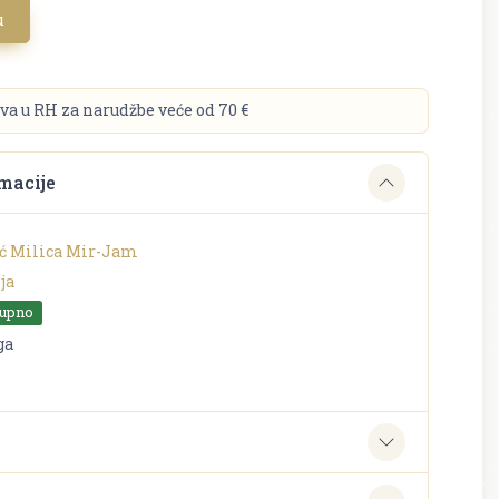
u
va u RH za narudžbe veće od 70 €
macije
ić Milica Mir-Jam
ja
tupno
ga
e