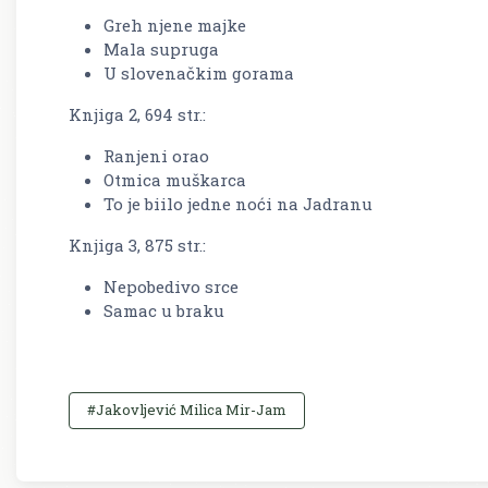
Greh njene majke
Mala supruga
U slovenačkim gorama
Knjiga 2, 694 str.:
Ranjeni orao
Otmica muškarca
To je biilo jedne noći na Jadranu
Knjiga 3, 875 str.:
Nepobedivo srce
Samac u braku
#Jakovljević Milica Mir-Jam