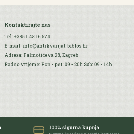
Kontaktirajte nas
Tel: +385 1 48 16 574
E-mail: info@antikvarijat-biblos.hr
Adresa: Palmotićeva 28, Zagreb
Radno vrijeme: Pon - pet: 09 - 20h Sub: 09 - 14h
a
100% sigurna kupnja
e
Sigurno i pozdano plaćanje karticama