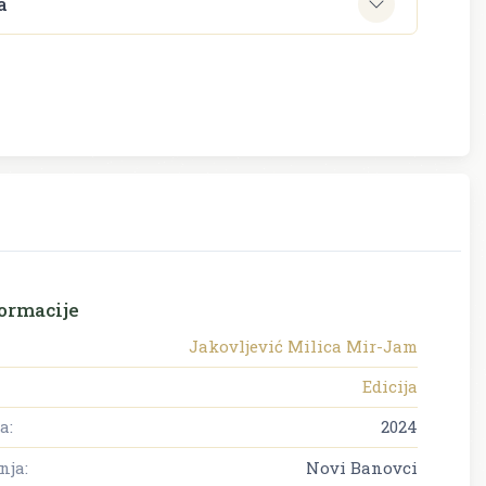
a
ormacije
Jakovljević Milica Mir-Jam
Edicija
a:
2024
nja:
Novi Banovci