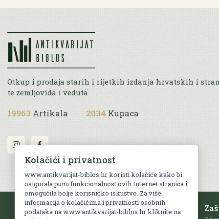
Otkup i prodaja starih i rijetkih izdanja hrvatskih i stra
te zemljovida i veduta
19963
Artikala
2034
Kupaca
Kolačići i privatnost
www.antikvarijat-biblos.hr koristi kolačiće kako bi
osigurala punu funkcionalnost ovih Internet stranica i
omogućila bolje korisničko iskustvo. Za više
informacija o kolačićima i privatnosti osobnih
Besplatna dostava
Zaš
podataka na www.antikvarijat-biblos.hr kliknite na
Za sve narudžbe u RH iznad 70 EUR.
Od n