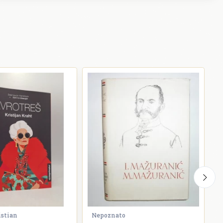
istian
Nepoznato
G