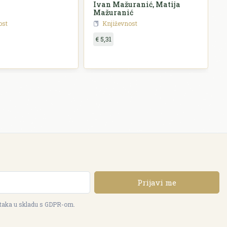
Ivan Mažuranić, Matija
P
Mažuranić
ost
Književnost
€ 5,31
Prijavi me
ataka u skladu s GDPR-om.