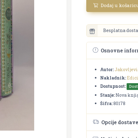
Dodaj u košaric
Besplatna dosta
Osnovne infor
Autor:
Jakovljev
Nakladnik:
Edici
Dostupnost:
Dos
Stanje:
Nova knji
Šifra:
80178
Opcije dostav