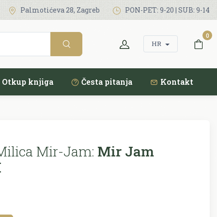
Palmotićeva 28, Zagreb
PON-PET: 9-20 | SUB: 9-14
0
HR
Otkup knjiga
Česta pitanja
Kontakt
Milica Mir-Jam:
Mir Jam
I