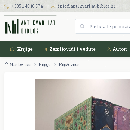
+385 1 48 16 574
info@antikvarijat-biblos.hr
Knjige
Zemljovidi i vedute
Autori
Naslovnica
Knjige
Književnost