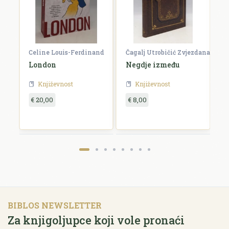
Celine Louis-Ferdinand
Čagalj Utrobičić Zvjezdana
Ćo
London
Negdje između
B
Književnost
Književnost
€ 20,00
€ 8,00
€
BIBLOS NEWSLETTER
Za knjigoljupce koji vole pronaći