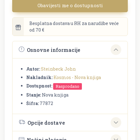
Obavijesti me o dostupnosti
Besplatna dostava u RH za narudžbe veće
od 70 €
Osnovne informacije
Autor:
Steinbeck John
Nakladnik:
Kosmos - Nova knjiga
Dostupnost:
Rasprodano
Stanje:
Nova knjiga
Šifra:
77872
Opcije dostave
Načini plaćanja