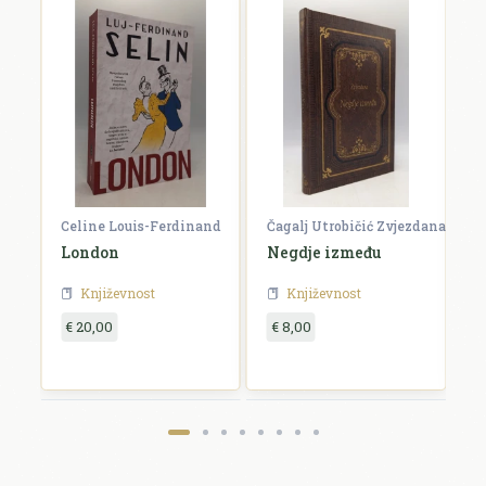
Celine Louis-Ferdinand
Čagalj Utrobičić Zvjezdana
Ćo
London
Negdje između
B
Književnost
Književnost
€ 20,00
€ 8,00
€