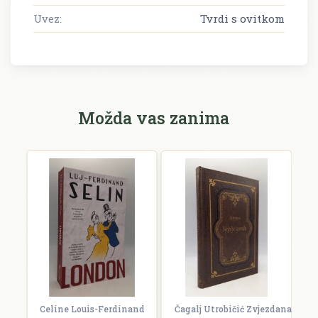
Uvez:
Tvrdi s ovitkom
Možda vas zanima
Celine Louis-Ferdinand
Čagalj Utrobičić Zvjezdana
Ćo