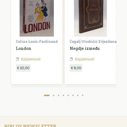
Celine Louis-Ferdinand
Čagalj Utrobičić Zvjezdana
Ćo
London
Negdje između
B
Književnost
Književnost
€ 20,00
€ 8,00
€
BIBLOS NEWSLETTER