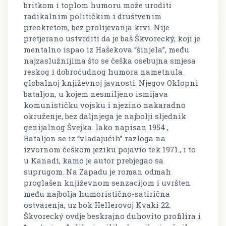
britkom i toplom humoru može uroditi
radikalnim političkim i društvenim
preokretom, bez prolijevanja krvi. Nije
pretjerano ustvrditi da je baš Škvorecký, koji je
mentalno ispao iz Hašekova “šinjela”, među
najzaslužnijima što se češka osebujna smjesa
reskog i dobroćudnog humora nametnula
globalnoj književnoj javnosti. Njegov Oklopni
bataljon, u kojem nesmiljeno ismijava
komunističku vojsku i njezino nakaradno
okruženje, bez daljnjega je najbolji sljednik
genijalnog Švejka. Iako napisan 1954.,
Bataljon se iz “vladajućih” razloga na
izvornom češkom jeziku pojavio tek 1971., i to
u Kanadi, kamo je autor prebjegao sa
suprugom. Na Zapadu je roman odmah
proglašen književnom senzacijom i uvršten
među najbolja humoristično-satirična
ostvarenja, uz bok Hellerovoj Kvaki 22.
Škvorecký ovdje beskrajno duhovito profilira i