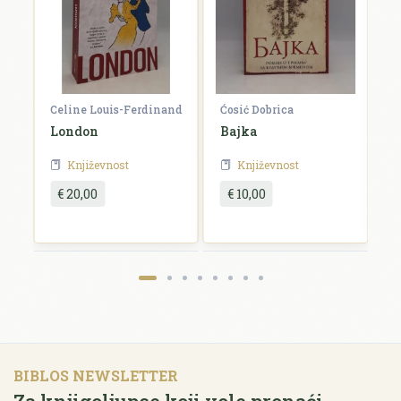
Celine Louis-Ferdinand
Ćosić Dobrica
K
a
London
Bajka
E
Književnost
Književnost
€ 20,00
€ 10,00
BIBLOS NEWSLETTER