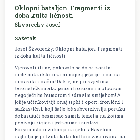
Oklopni bataljon. Fragmenti iz
doba kulta ličnosti
Škvorecky Josef
Sažetak
Josef Škvorecky: Oklopni bataljon. Fragmenti
iz doba kulta ličnosti
Vjerovali ili ne, pokazalo se da se nasilni
nedemokratski režimi najuspješnije lome na
nenasilan način! Dakle, ne prosvjedima,
terorističkim akcijama ili oružanim otporom,
nego jedrim humorom i zdravim smijehom! A
još je učinkovitiji onaj trpki i opori, ironični i
sarkastični, koji šalje još subverzivniju poruku
dokazujući besmisao samih temelja na kojima
počivaju rigidni jednoumni sustavi.
Baršunasta revolucija na čelu s Havelom
najbolja je potvrda kako kultura zasnovana na