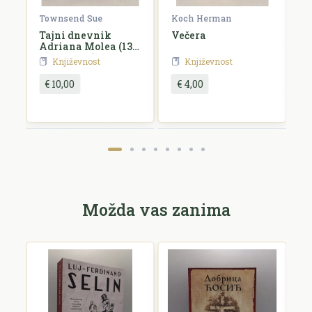
Townsend Sue
Koch Herman
K
Tajni dnevnik
Večera
A
Adriana Molea (13
i
3/4 godina)
Književnost
Književnost
€ 10,00
€ 4,00
Možda vas zanima