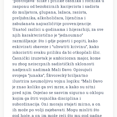
“postrojava” slike i prilike časnika i ročnika u
rasponu od bezobzirnih karijerista i sadista
do muljatora, glupana, lažaca, rasista,
preljubnika, alkoholičara, lijenčina i
zabušanata najrazličitije provenijencije.
Unatoč razlici u godinama i hijerarhiji, za sve
njih karakteristično je “jednoumno”
razmišljanje: što i gdje pojesti i popiti, kako
eskivirati obaveze i “uhvatiti krivinu”, kako
iskoristiti svaku priliku da bi otkopčali šlic.
Časnički izuzetak je ambiciozan major, kome
su zbog neiscrpnih sadističkih sklonosti
nadjenuli nadimak Mali Đavo. Opisujući
svojega “junaka”, Škvorecký briljantno
ilustrira neumoljivu vojnu logiku: “Mali Đavo
je znao koliko ga svi mrze, a kako su sitni
pred njim. Osjećao se sasvim sigurno u oklopu
kojim ga štiti vojnička disciplina i
subordinacija. Oni moraju stajati mirno, a on
ih može po volji zajebavati. Mogu misliti što
god hoće, a on im može reći što mu god padne