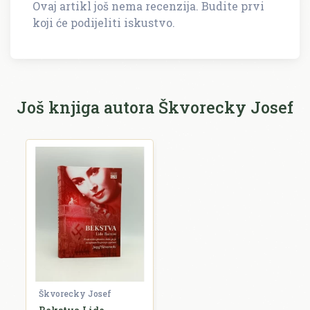
Ovaj artikl još nema recenzija. Budite prvi
Napišite recenziju
koji će podijeliti iskustvo.
Recenzija će biti objavljena nakon provjere.
Ime i prezime *
Još knjiga autora Škvorecky Josef
E-mail *
E-mail se ne prikazuje javno.
Ocjena *
Komentar *
Škvorecky Josef