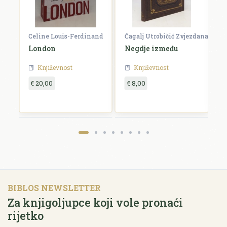
Celine Louis-Ferdinand
Čagalj Utrobičić Zvjezdana
Ćo
London
Negdje između
B
Književnost
Književnost
€ 20,00
€ 8,00
€
BIBLOS NEWSLETTER
Za knjigoljupce koji vole pronaći
rijetko