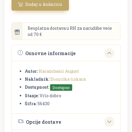
Dodaj u košaricu
Besplatna dostava u RH za narudžbe veće
od 70 €
Osnovne informacije
Autor:
Harambašić August
Nakladnik:
Dionička tiskara
Dostupnost:
Dostupno
Stanje:
Vrlo dobro
Šifra:
56430
Opcije dostave